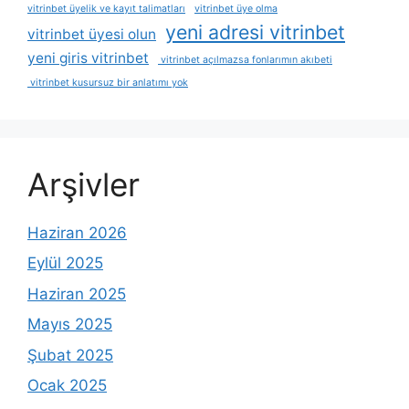
vitrinbet üyelik ve kayıt talimatları
vitrinbet üye olma
yeni adresi vitrinbet
vitrinbet üyesi olun
yeni giris vitrinbet
vitrinbet açılmazsa fonlarımın akıbeti
vitrinbet kusursuz bir anlatımı yok
Arşivler
Haziran 2026
Eylül 2025
Haziran 2025
Mayıs 2025
Şubat 2025
Ocak 2025