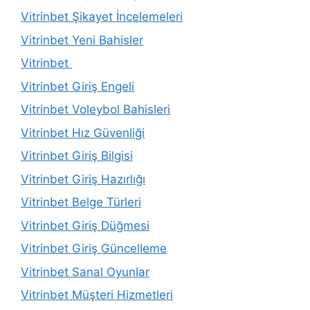
Vitrinbet Şikayet İncelemeleri
Vitrinbet Yeni Bahisler
Vitrinbet
Vitrinbet Giriş Engeli
Vitrinbet Voleybol Bahisleri
Vitrinbet Hız Güvenliği
Vitrinbet Giriş Bilgisi
Vitrinbet Giriş Hazırlığı
Vitrinbet Belge Türleri
Vitrinbet Giriş Düğmesi
Vitrinbet Giriş Güncelleme
Vitrinbet Sanal Oyunlar
Vitrinbet Müşteri Hizmetleri