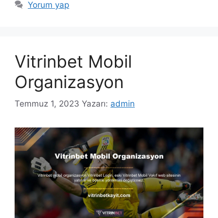
Yorum yap
Vitrinbet Mobil
Organizasyon
Temmuz 1, 2023
Yazarı:
admin