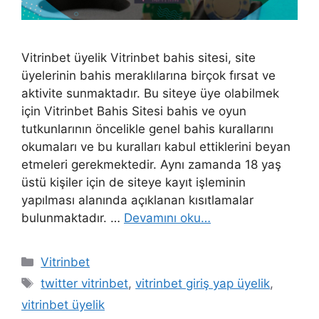
Vitrinbet üyelik Vitrinbet bahis sitesi, site
üyelerinin bahis meraklılarına birçok fırsat ve
aktivite sunmaktadır. Bu siteye üye olabilmek
için Vitrinbet Bahis Sitesi bahis ve oyun
tutkunlarının öncelikle genel bahis kurallarını
okumaları ve bu kuralları kabul ettiklerini beyan
etmeleri gerekmektedir. Aynı zamanda 18 yaş
üstü kişiler için de siteye kayıt işleminin
yapılması alanında açıklanan kısıtlamalar
bulunmaktadır. …
Devamını oku…
Kategoriler
Vitrinbet
Etiketler
twitter vitrinbet
,
vitrinbet giriş yap üyelik
,
vitrinbet üyelik