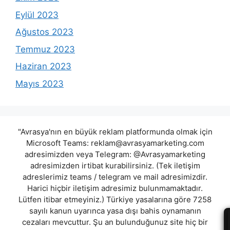
Eylül 2023
Ağustos 2023
Temmuz 2023
Haziran 2023
Mayıs 2023
"Avrasya'nın en büyük reklam platformunda olmak için
Microsoft Teams:
reklam@avrasyamarketing.com
adresimizden veya Telegram: @Avrasyamarketing
adresimizden irtibat kurabilirsiniz. (Tek iletişim
adreslerimiz teams / telegram ve mail adresimizdir.
Harici hiçbir iletişim adresimiz bulunmamaktadır.
Lütfen itibar etmeyiniz.) Türkiye yasalarına göre 7258
sayılı kanun uyarınca yasa dışı bahis oynamanın
cezaları mevcuttur. Şu an bulunduğunuz site hiç bir