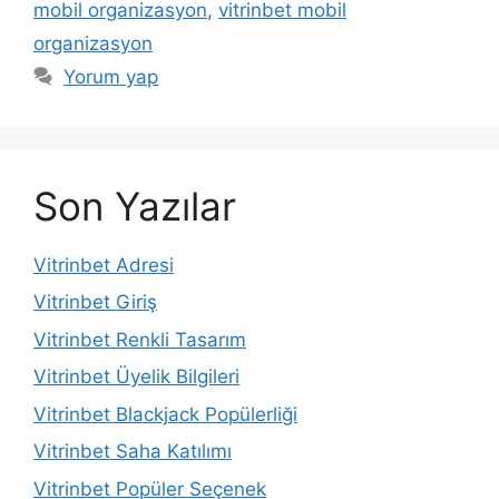
mobil organizasyon
,
vitrinbet mobil
organizasyon
Yorum yap
Son Yazılar
Vitrinbet Adresi
Vitrinbet Giriş
Vitrinbet Renkli Tasarım
Vitrinbet Üyelik Bilgileri
Vitrinbet Blackjack Popülerliği
Vitrinbet Saha Katılımı
Vitrinbet Popüler Seçenek