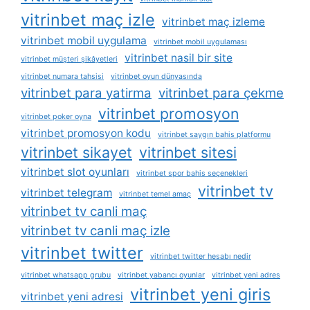
vitrinbet maç izle
vitrinbet maç izleme
vitrinbet mobil uygulama
vitrinbet mobil uygulaması
vitrinbet nasil bir site
vitrinbet müşteri şikâyetleri
vitrinbet numara tahsisi
vitrinbet oyun dünyasında
vitrinbet para yatirma
vitrinbet para çekme
vitrinbet promosyon
vitrinbet poker oyna
vitrinbet promosyon kodu
vitrinbet saygın bahis platformu
vitrinbet sikayet
vitrinbet sitesi
vitrinbet slot oyunları
vitrinbet spor bahis seçenekleri
vitrinbet tv
vitrinbet telegram
vitrinbet temel amaç
vitrinbet tv canli maç
vitrinbet tv canli maç izle
vitrinbet twitter
vitrinbet twitter hesabı nedir
vitrinbet whatsapp grubu
vitrinbet yabancı oyunlar
vitrinbet yeni adres
vitrinbet yeni giris
vitrinbet yeni adresi