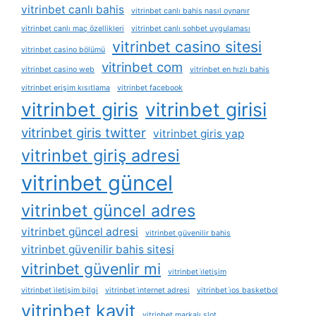
vitrinbet canlı bahis
vitrinbet canlı bahis nasıl oynanır
vitrinbet canlı maç özellikleri
vitrinbet canlı sohbet uygulaması
vitrinbet casino sitesi
vitrinbet casino bölümü
vitrinbet com
vitrinbet casino web
vitrinbet en hızlı bahis
vitrinbet erişim kısıtlama
vitrinbet facebook
vitrinbet giris
vitrinbet girisi
vitrinbet giris twitter
vitrinbet giris yap
vitrinbet giriş adresi
vitrinbet güncel
vitrinbet güncel adres
vitrinbet güncel adresi
vitrinbet güvenilir bahis
vitrinbet güvenilir bahis sitesi
vitrinbet güvenlir mi
vitrinbet i̇letişim
vitrinbet i̇letişim bilgi
vitrinbet i̇nternet adresi
vitrinbet i̇os basketbol
vitrinbet kayit
vitrinbet markalı slot