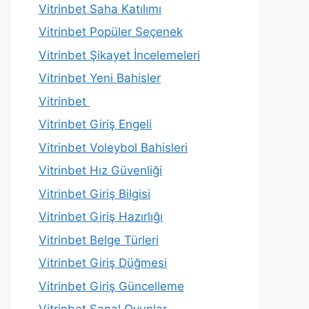
Vitrinbet Saha Katılımı
Vitrinbet Popüler Seçenek
Vitrinbet Şikayet İncelemeleri
Vitrinbet Yeni Bahisler
Vitrinbet
Vitrinbet Giriş Engeli
Vitrinbet Voleybol Bahisleri
Vitrinbet Hız Güvenliği
Vitrinbet Giriş Bilgisi
Vitrinbet Giriş Hazırlığı
Vitrinbet Belge Türleri
Vitrinbet Giriş Düğmesi
Vitrinbet Giriş Güncelleme