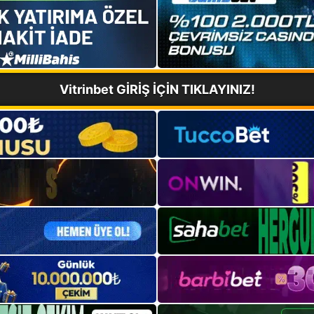
Vitrinbet GİRİŞ İÇİN TIKLAYINIZ!