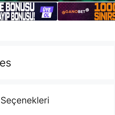
res
 Seçenekleri