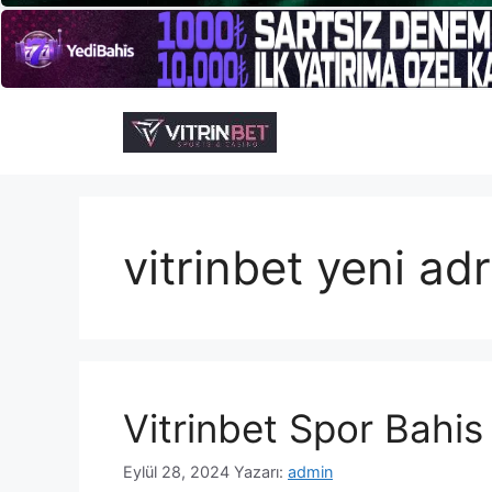
İçeriğe
atla
vitrinbet yeni ad
Vitrinbet Spor Bahis
Eylül 28, 2024
Yazarı:
admin