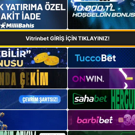
Vitrinbet GİRİŞ İÇİN TIKLAYINIZ!