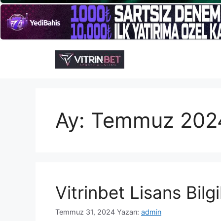
İçeriğe
atla
Ay:
Temmuz 202
Vitrinbet Lisans Bilg
Temmuz 31, 2024
Yazarı:
admin