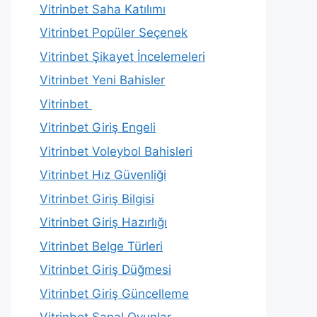
Vitrinbet Saha Katılımı
Vitrinbet Popüler Seçenek
Vitrinbet Şikayet İncelemeleri
Vitrinbet Yeni Bahisler
Vitrinbet
Vitrinbet Giriş Engeli
Vitrinbet Voleybol Bahisleri
Vitrinbet Hız Güvenliği
Vitrinbet Giriş Bilgisi
Vitrinbet Giriş Hazırlığı
Vitrinbet Belge Türleri
Vitrinbet Giriş Düğmesi
Vitrinbet Giriş Güncelleme