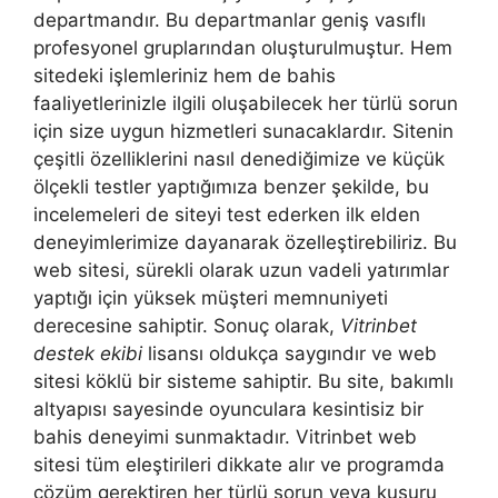
departmandır. Bu departmanlar geniş vasıflı
profesyonel gruplarından oluşturulmuştur. Hem
sitedeki işlemleriniz hem de bahis
faaliyetlerinizle ilgili oluşabilecek her türlü sorun
için size uygun hizmetleri sunacaklardır. Sitenin
çeşitli özelliklerini nasıl denediğimize ve küçük
ölçekli testler yaptığımıza benzer şekilde, bu
incelemeleri de siteyi test ederken ilk elden
deneyimlerimize dayanarak özelleştirebiliriz. Bu
web sitesi, sürekli olarak uzun vadeli yatırımlar
yaptığı için yüksek müşteri memnuniyeti
derecesine sahiptir. Sonuç olarak,
Vitrinbet
destek ekibi
lisansı oldukça saygındır ve web
sitesi köklü bir sisteme sahiptir. Bu site, bakımlı
altyapısı sayesinde oyunculara kesintisiz bir
bahis deneyimi sunmaktadır. Vitrinbet web
sitesi tüm eleştirileri dikkate alır ve programda
çözüm gerektiren her türlü sorun veya kusuru