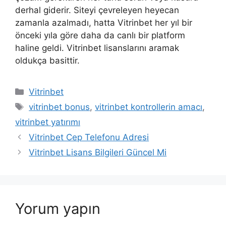
derhal giderir. Siteyi çevreleyen heyecan
zamanla azalmadı, hatta Vitrinbet her yıl bir
önceki yıla göre daha da canlı bir platform
haline geldi. Vitrinbet lisanslarını aramak
oldukça basittir.
Kategoriler
Vitrinbet
Etiketler
vitrinbet bonus
,
vitrinbet kontrollerin amacı
,
vitrinbet yatırımı
Vitrinbet Cep Telefonu Adresi
Vitrinbet Lisans Bilgileri Güncel Mi
Yorum yapın