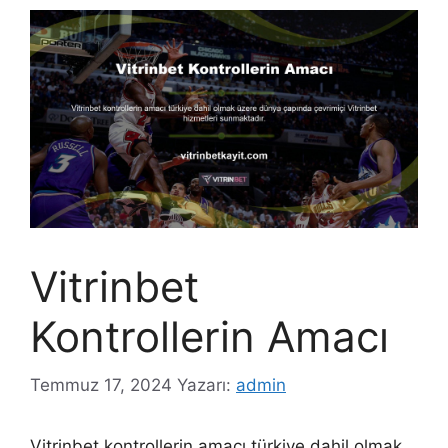
Vitrinbet
Kontrollerin Amacı
Temmuz 17, 2024
Yazarı:
admin
Vitrinbet kontrollerin amacı türkiye dahil olmak