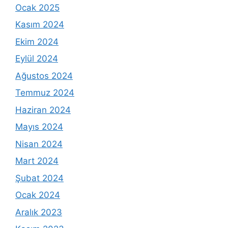
Ocak 2025
Kasım 2024
Ekim 2024
Eylül 2024
Ağustos 2024
Temmuz 2024
Haziran 2024
Mayıs 2024
Nisan 2024
Mart 2024
Şubat 2024
Ocak 2024
Aralık 2023