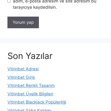
adım, e-posta adresim ve site adresim bu
tarayıcıya kaydedilsin.
Son Yazılar
Vitrinbet Adresi
Vitrinbet Giriş
Vitrinbet Renkli Tasarım
Vitrinbet Üyelik Bilgileri
Vitrinbet Blackjack Popülerliği
Vitrinbet Saha Katılımı