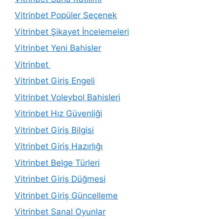
Vitrinbet Popüler Seçenek
Vitrinbet Şikayet İncelemeleri
Vitrinbet Yeni Bahisler
Vitrinbet
Vitrinbet Giriş Engeli
Vitrinbet Voleybol Bahisleri
Vitrinbet Hız Güvenliği
Vitrinbet Giriş Bilgisi
Vitrinbet Giriş Hazırlığı
Vitrinbet Belge Türleri
Vitrinbet Giriş Düğmesi
Vitrinbet Giriş Güncelleme
Vitrinbet Sanal Oyunlar