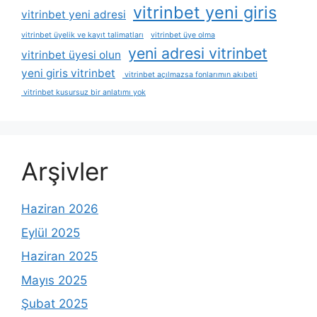
vitrinbet yeni giris
vitrinbet yeni adresi
vitrinbet üyelik ve kayıt talimatları
vitrinbet üye olma
yeni adresi vitrinbet
vitrinbet üyesi olun
yeni giris vitrinbet
vitrinbet açılmazsa fonlarımın akıbeti
vitrinbet kusursuz bir anlatımı yok
Arşivler
Haziran 2026
Eylül 2025
Haziran 2025
Mayıs 2025
Şubat 2025