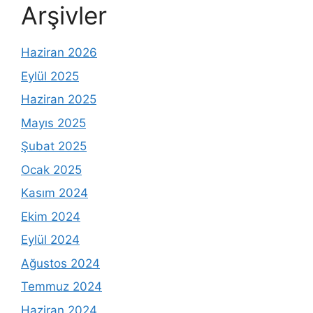
Arşivler
Haziran 2026
Eylül 2025
Haziran 2025
Mayıs 2025
Şubat 2025
Ocak 2025
Kasım 2024
Ekim 2024
Eylül 2024
Ağustos 2024
Temmuz 2024
Haziran 2024