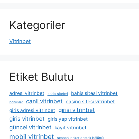
Kategoriler
Vitrinbet
Etiket Bulutu
adresi vitrinbet
bahis sitesi vitrinbet
bahis siteleri
canli vitrinbet
casino sitesi vitrinbet
bonuslar
girisi vitrinbet
giris adresi vitrinbet
giris vitrinbet
giris yap vitrinbet
güncel vitrinbet
kayit vitrinbet
mobil vitrinbet
seobahi poker destek bölümü