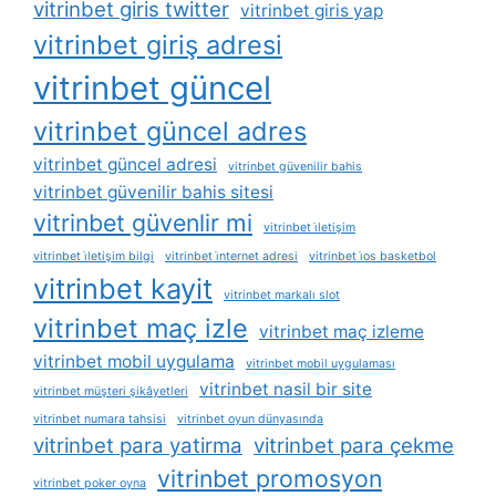
vitrinbet giris twitter
vitrinbet giris yap
vitrinbet giriş adresi
vitrinbet güncel
vitrinbet güncel adres
vitrinbet güncel adresi
vitrinbet güvenilir bahis
vitrinbet güvenilir bahis sitesi
vitrinbet güvenlir mi
vitrinbet i̇letişim
vitrinbet i̇letişim bilgi
vitrinbet i̇nternet adresi
vitrinbet i̇os basketbol
vitrinbet kayit
vitrinbet markalı slot
vitrinbet maç izle
vitrinbet maç izleme
vitrinbet mobil uygulama
vitrinbet mobil uygulaması
vitrinbet nasil bir site
vitrinbet müşteri şikâyetleri
vitrinbet numara tahsisi
vitrinbet oyun dünyasında
vitrinbet para yatirma
vitrinbet para çekme
vitrinbet promosyon
vitrinbet poker oyna