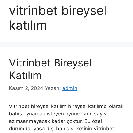
vitrinbet bireysel
katılım
Vitrinbet Bireysel
Katılım
Kasım 2, 2024
Yazarı:
admin
Vitrinbet bireysel katılım bireysel katılımcı olarak
bahis oynamak isteyen oyuncuların sayısı
azımsanmayacak kadar çoktur. Bu özel
durumda, yasa dışı bahis şirketinin Vitrinbet