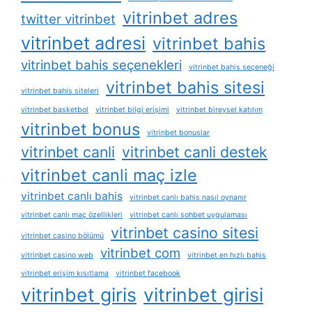
vitrinbet adres
twitter vitrinbet
vitrinbet adresi
vitrinbet bahis
vitrinbet bahis seçenekleri
vitrinbet bahis seçeneği
vitrinbet bahis sitesi
vitrinbet bahis siteleri
vitrinbet basketbol
vitrinbet bilgi erişimi
vitrinbet bireysel katılım
vitrinbet bonus
vitrinbet bonuslar
vitrinbet canli
vitrinbet canli destek
vitrinbet canli maç izle
vitrinbet canlı bahis
vitrinbet canlı bahis nasıl oynanır
vitrinbet canlı maç özellikleri
vitrinbet canlı sohbet uygulaması
vitrinbet casino sitesi
vitrinbet casino bölümü
vitrinbet com
vitrinbet casino web
vitrinbet en hızlı bahis
vitrinbet erişim kısıtlama
vitrinbet facebook
vitrinbet giris
vitrinbet girisi