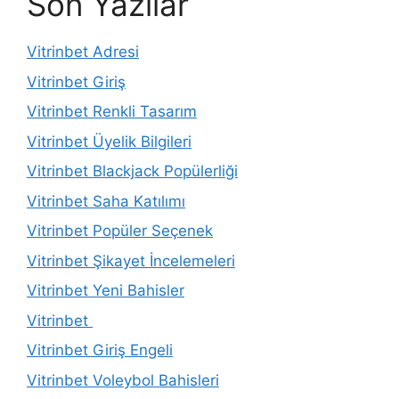
Son Yazılar
Vitrinbet Adresi
Vitrinbet Giriş
Vitrinbet Renkli Tasarım
Vitrinbet Üyelik Bilgileri
Vitrinbet Blackjack Popülerliği
Vitrinbet Saha Katılımı
Vitrinbet Popüler Seçenek
Vitrinbet Şikayet İncelemeleri
Vitrinbet Yeni Bahisler
Vitrinbet
Vitrinbet Giriş Engeli
Vitrinbet Voleybol Bahisleri