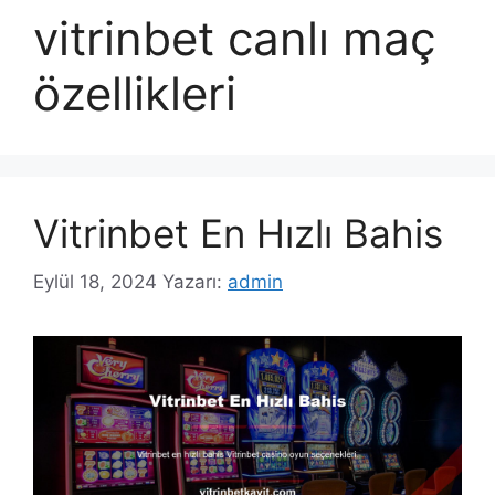
vitrinbet canlı maç
özellikleri
Vitrinbet En Hızlı Bahis
Eylül 18, 2024
Yazarı:
admin