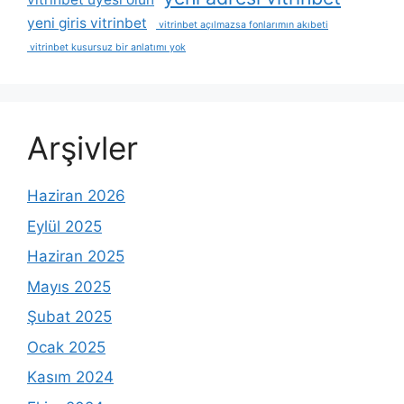
yeni giris vitrinbet
vitrinbet açılmazsa fonlarımın akıbeti
vitrinbet kusursuz bir anlatımı yok
Arşivler
Haziran 2026
Eylül 2025
Haziran 2025
Mayıs 2025
Şubat 2025
Ocak 2025
Kasım 2024