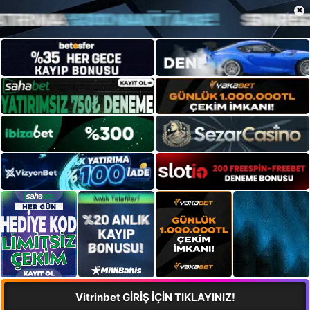
×
Vitrinbet GİRİŞ İÇİN TIKLAYINIZ!