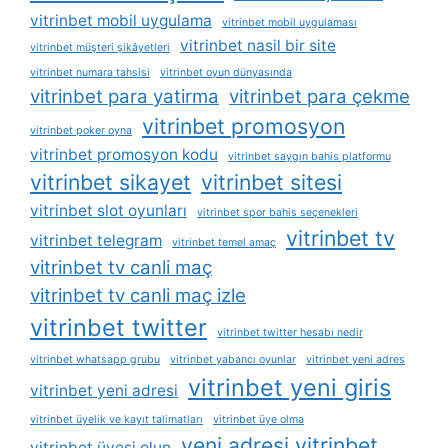
vitrinbet mobil uygulama
vitrinbet mobil uygulaması
vitrinbet nasil bir site
vitrinbet müşteri şikâyetleri
vitrinbet numara tahsisi
vitrinbet oyun dünyasında
vitrinbet para yatirma
vitrinbet para çekme
vitrinbet promosyon
vitrinbet poker oyna
vitrinbet promosyon kodu
vitrinbet saygın bahis platformu
vitrinbet sikayet
vitrinbet sitesi
vitrinbet slot oyunları
vitrinbet spor bahis seçenekleri
vitrinbet tv
vitrinbet telegram
vitrinbet temel amaç
vitrinbet tv canli maç
vitrinbet tv canli maç izle
vitrinbet twitter
vitrinbet twitter hesabı nedir
vitrinbet whatsapp grubu
vitrinbet yabancı oyunlar
vitrinbet yeni adres
vitrinbet yeni giris
vitrinbet yeni adresi
vitrinbet üyelik ve kayıt talimatları
vitrinbet üye olma
yeni adresi vitrinbet
vitrinbet üyesi olun