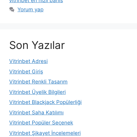
vitrinbet en hızlı bahis
Yorum yap
Son Yazılar
Vitrinbet Adresi
Vitrinbet Giriş
Vitrinbet Renkli Tasarım
Vitrinbet Üyelik Bilgileri
Vitrinbet Blackjack Popülerliği
Vitrinbet Saha Katılımı
Vitrinbet Popüler Seçenek
Vitrinbet Şikayet İncelemeleri