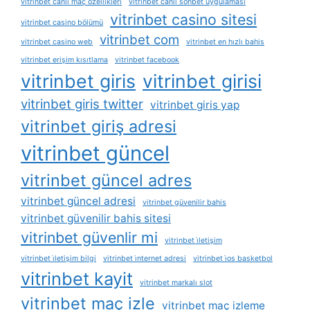
vitrinbet canlı maç özellikleri
vitrinbet canlı sohbet uygulaması
vitrinbet casino sitesi
vitrinbet casino bölümü
vitrinbet com
vitrinbet casino web
vitrinbet en hızlı bahis
vitrinbet erişim kısıtlama
vitrinbet facebook
vitrinbet giris
vitrinbet girisi
vitrinbet giris twitter
vitrinbet giris yap
vitrinbet giriş adresi
vitrinbet güncel
vitrinbet güncel adres
vitrinbet güncel adresi
vitrinbet güvenilir bahis
vitrinbet güvenilir bahis sitesi
vitrinbet güvenlir mi
vitrinbet i̇letişim
vitrinbet i̇letişim bilgi
vitrinbet i̇nternet adresi
vitrinbet i̇os basketbol
vitrinbet kayit
vitrinbet markalı slot
vitrinbet maç izle
vitrinbet maç izleme