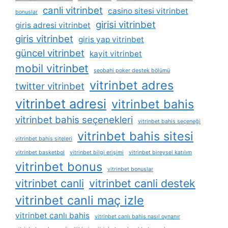
canli vitrinbet
casino sitesi vitrinbet
bonuslar
girisi vitrinbet
giris adresi vitrinbet
giris vitrinbet
giris yap vitrinbet
güncel vitrinbet
kayit vitrinbet
mobil vitrinbet
seobahi poker destek bölümü
vitrinbet adres
twitter vitrinbet
vitrinbet adresi
vitrinbet bahis
vitrinbet bahis seçenekleri
vitrinbet bahis seçeneği
vitrinbet bahis sitesi
vitrinbet bahis siteleri
vitrinbet basketbol
vitrinbet bilgi erişimi
vitrinbet bireysel katılım
vitrinbet bonus
vitrinbet bonuslar
vitrinbet canli
vitrinbet canli destek
vitrinbet canli maç izle
vitrinbet canlı bahis
vitrinbet canlı bahis nasıl oynanır