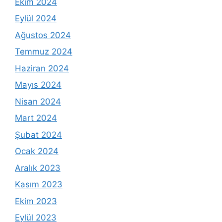
Ekim 2024
Eylül 2024
Ağustos 2024
Temmuz 2024
Haziran 2024
Mayıs 2024
Nisan 2024
Mart 2024
Şubat 2024
Ocak 2024
Aralık 2023
Kasım 2023
Ekim 2023
Eylül 2023