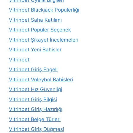
Vitrinbet Blackjack Popülerliği
Vitrinbet Saha Katılımı
Vitrinbet Popüler Seçenek
Vitrinbet Şikayet İncelemeleri
Vitrinbet Yeni Bahisler
Vitrinbet
Vitrinbet Giriş Engeli
Vitrinbet Voleybol Bahisleri
Vitrinbet Hız Güvenliği
Vitrinbet Giriş Bilgisi
Vitrinbet Giriş Hazırlığı
Vitrinbet Belge Türleri
Vitrinbet Giriş Düğmesi