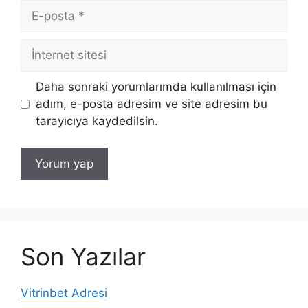
E-
posta
İnternet
sitesi
Daha sonraki yorumlarımda kullanılması için
adım, e-posta adresim ve site adresim bu
tarayıcıya kaydedilsin.
Son Yazılar
Vitrinbet Adresi