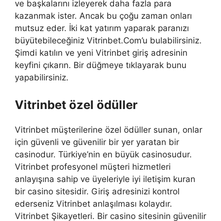
ve başkalarını izleyerek daha fazla para
kazanmak ister. Ancak bu çoğu zaman onları
mutsuz eder. İki kat yatırım yaparak paranızı
büyütebileceğiniz Vitrinbet.Com’u bulabilirsiniz.
Şimdi katılın ve yeni Vitrinbet giriş adresinin
keyfini çıkarın. Bir düğmeye tıklayarak bunu
yapabilirsiniz.
Vitrinbet özel ödüller
Vitrinbet müşterilerine özel ödüller sunan, onlar
için güvenli ve güvenilir bir yer yaratan bir
casinodur. Türkiye’nin en büyük casinosudur.
Vitrinbet profesyonel müşteri hizmetleri
anlayışına sahip ve üyeleriyle iyi iletişim kuran
bir casino sitesidir. Giriş adresinizi kontrol
ederseniz Vitrinbet anlaşılması kolaydır.
Vitrinbet Şikayetleri. Bir casino sitesinin güvenilir