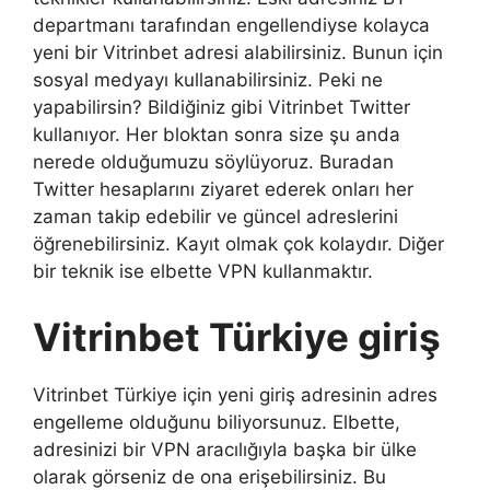
departmanı tarafından engellendiyse kolayca
yeni bir Vitrinbet adresi alabilirsiniz. Bunun için
sosyal medyayı kullanabilirsiniz. Peki ne
yapabilirsin? Bildiğiniz gibi Vitrinbet Twitter
kullanıyor. Her bloktan sonra size şu anda
nerede olduğumuzu söylüyoruz. Buradan
Twitter hesaplarını ziyaret ederek onları her
zaman takip edebilir ve güncel adreslerini
öğrenebilirsiniz. Kayıt olmak çok kolaydır. Diğer
bir teknik ise elbette VPN kullanmaktır.
Vitrinbet Türkiye giriş
Vitrinbet Türkiye için yeni giriş adresinin adres
engelleme olduğunu biliyorsunuz. Elbette,
adresinizi bir VPN aracılığıyla başka bir ülke
olarak görseniz de ona erişebilirsiniz. Bu