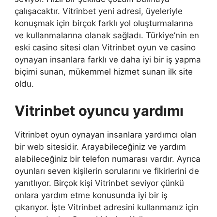
çalışacaktır. Vitrinbet yeni adresi, üyeleriyle
konuşmak için birçok farklı yol oluşturmalarına
ve kullanmalarına olanak sağladı. Türkiye’nin en
eski casino sitesi olan Vitrinbet oyun ve casino
oynayan insanlara farklı ve daha iyi bir iş yapma
biçimi sunan, mükemmel hizmet sunan ilk site
oldu.
Vitrinbet oyuncu yardımı
Vitrinbet oyun oynayan insanlara yardımcı olan
bir web sitesidir. Arayabileceğiniz ve yardım
alabileceğiniz bir telefon numarası vardır. Ayrıca
oyunları seven kişilerin sorularını ve fikirlerini de
yanıtlıyor. Birçok kişi Vitrinbet seviyor çünkü
onlara yardım etme konusunda iyi bir iş
çıkarıyor. İşte Vitrinbet adresini kullanmanız için