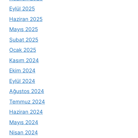
Eylül 2025
Haziran 2025
Mayıs 2025
Şubat 2025
Ocak 2025
Kasım 2024
Ekim 2024
Eylül 2024
Ağustos 2024
Temmuz 2024
Haziran 2024
Mayıs 2024
Nisan 2024