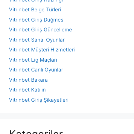
Vitrinbet Belge Türleri
Vitrinbet Giriş Düğmesi
Vitrinbet Giriş Güncelleme
Vitrinbet Sanal Oyunlar
Vitrinbet Müşteri Hizmetleri
Vitrinbet Lig Maçları
Vitrinbet Canlı Oyunlar
Vitrinbet Bakara
Vitrinbet Katılın
Vitrinbet Giriş Şikayetleri
Kategoriler