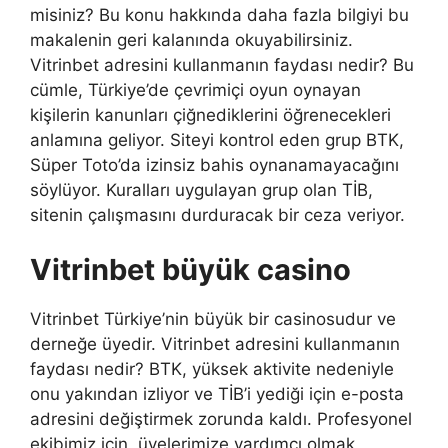
misiniz? Bu konu hakkında daha fazla bilgiyi bu
makalenin geri kalanında okuyabilirsiniz.
Vitrinbet adresini kullanmanın faydası nedir? Bu
cümle, Türkiye’de çevrimiçi oyun oynayan
kişilerin kanunları çiğnediklerini öğrenecekleri
anlamına geliyor. Siteyi kontrol eden grup BTK,
Süper Toto’da izinsiz bahis oynanamayacağını
söylüyor. Kuralları uygulayan grup olan TİB,
sitenin çalışmasını durduracak bir ceza veriyor.
Vitrinbet büyük casino
Vitrinbet Türkiye’nin büyük bir casinosudur ve
derneğe üyedir. Vitrinbet adresini kullanmanın
faydası nedir? BTK, yüksek aktivite nedeniyle
onu yakından izliyor ve TİB’i yediği için e-posta
adresini değiştirmek zorunda kaldı. Profesyonel
ekibimiz için, üyelerimize yardımcı olmak