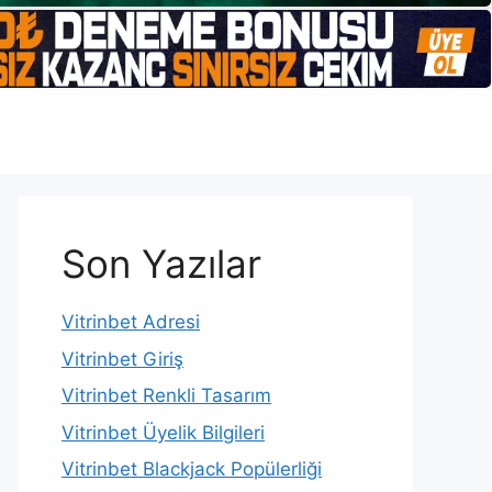
Son Yazılar
Vitrinbet Adresi
Vitrinbet Giriş
Vitrinbet Renkli Tasarım
Vitrinbet Üyelik Bilgileri
Vitrinbet Blackjack Popülerliği