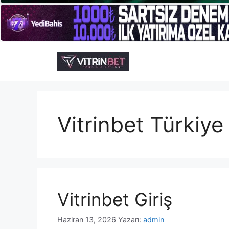
İçeriğe
atla
Vitrinbet Türkiye 
Vitrinbet Giriş
Haziran 13, 2026
Yazarı:
admin