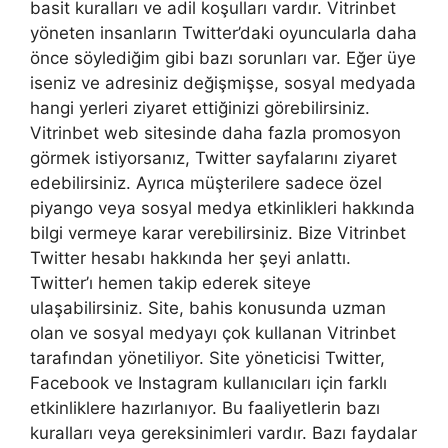
basit kuralları ve adil koşulları vardır. Vitrinbet
yöneten insanların Twitter’daki oyuncularla daha
önce söylediğim gibi bazı sorunları var. Eğer üye
iseniz ve adresiniz değişmişse, sosyal medyada
hangi yerleri ziyaret ettiğinizi görebilirsiniz.
Vitrinbet web sitesinde daha fazla promosyon
görmek istiyorsanız, Twitter sayfalarını ziyaret
edebilirsiniz. Ayrıca müşterilere sadece özel
piyango veya sosyal medya etkinlikleri hakkında
bilgi vermeye karar verebilirsiniz. Bize Vitrinbet
Twitter hesabı hakkında her şeyi anlattı.
Twitter’ı hemen takip ederek siteye
ulaşabilirsiniz. Site, bahis konusunda uzman
olan ve sosyal medyayı çok kullanan Vitrinbet
tarafından yönetiliyor. Site yöneticisi Twitter,
Facebook ve Instagram kullanıcıları için farklı
etkinliklere hazırlanıyor. Bu faaliyetlerin bazı
kuralları veya gereksinimleri vardır. Bazı faydalar