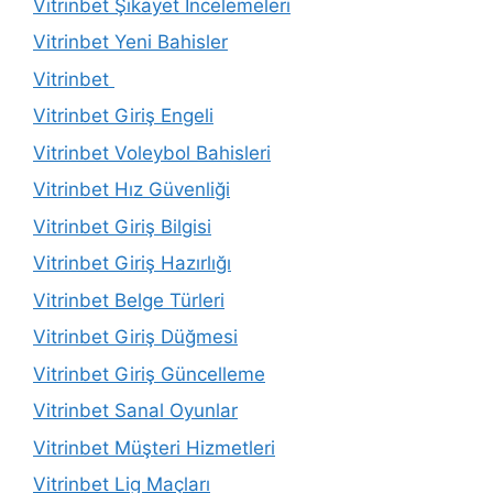
Vitrinbet Şikayet İncelemeleri
Vitrinbet Yeni Bahisler
Vitrinbet
Vitrinbet Giriş Engeli
Vitrinbet Voleybol Bahisleri
Vitrinbet Hız Güvenliği
Vitrinbet Giriş Bilgisi
Vitrinbet Giriş Hazırlığı
Vitrinbet Belge Türleri
Vitrinbet Giriş Düğmesi
Vitrinbet Giriş Güncelleme
Vitrinbet Sanal Oyunlar
Vitrinbet Müşteri Hizmetleri
Vitrinbet Lig Maçları