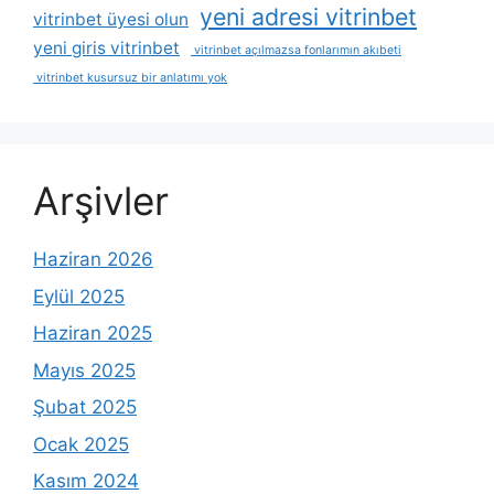
yeni adresi vitrinbet
vitrinbet üyesi olun
yeni giris vitrinbet
vitrinbet açılmazsa fonlarımın akıbeti
vitrinbet kusursuz bir anlatımı yok
Arşivler
Haziran 2026
Eylül 2025
Haziran 2025
Mayıs 2025
Şubat 2025
Ocak 2025
Kasım 2024