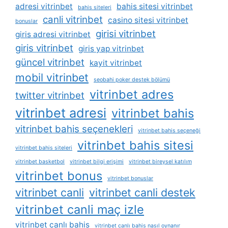
adresi vitrinbet
bahis sitesi vitrinbet
bahis siteleri
canli vitrinbet
casino sitesi vitrinbet
bonuslar
girisi vitrinbet
giris adresi vitrinbet
giris vitrinbet
giris yap vitrinbet
güncel vitrinbet
kayit vitrinbet
mobil vitrinbet
seobahi poker destek bölümü
vitrinbet adres
twitter vitrinbet
vitrinbet adresi
vitrinbet bahis
vitrinbet bahis seçenekleri
vitrinbet bahis seçeneği
vitrinbet bahis sitesi
vitrinbet bahis siteleri
vitrinbet basketbol
vitrinbet bilgi erişimi
vitrinbet bireysel katılım
vitrinbet bonus
vitrinbet bonuslar
vitrinbet canli
vitrinbet canli destek
vitrinbet canli maç izle
vitrinbet canlı bahis
vitrinbet canlı bahis nasıl oynanır