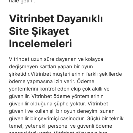
hale getirir.
Vitrinbet Dayanıklı
Site Şikayet
Incelemeleri
Vitrinbet uzun süre dayanan ve kolayca
değişmeyen kartları yapan bir oyun
şirketidir.Vitrinbet müşterilerinin farklı şekillerde
ödeme yapmasına izin verir. Ödeme
yöntemlerini kontrol eden ekip çok akıllı ve
güvenilir. Vitrinbet ödeme yöntemlerinin
güvenilir olduğuna şüphe yoktur. Vitrinbet
güvenli ve kullanışlı bir oyun deneyimi sunan
güvenilir bir çevrimiçi casinodur. Güçlü bir teknik
temel, yetenekli personel ve güvenli ödeme