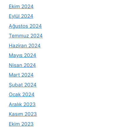
Ekim 2024
Eylül 2024
Ağustos 2024
Temmuz 2024
Haziran 2024
Mayıs 2024
Nisan 2024
Mart 2024
Şubat 2024
Ocak 2024
Aralık 2023
Kasım 2023
Ekim 2023