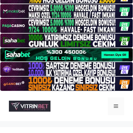
İçeriğe
atla
Menü