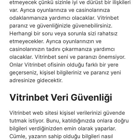
etmeyecek çünkü sizinle iyi ve dürüst bir ilişkileri
var. Ayrıca oyunlarınıza ve casinolarınıza
odaklanmanıza yardımcı olacaklar. Vitrinbet
paranız ve güvenliğinizle güvenebilirsiniz.
Herhangi bir soru veya sorunla sizi rahatsız
etmeyecekler. Ayrıca oyunlarınızın ve
casinolarınızın tadını çıkarmanıza yardımcı
olacaklar. Vitrinbet seni ve paranızı önemsiyor.
Onlar Vitrinbet ofisinin olduğu farklı bir yere
geçerseniz, kişisel bilgileriniz ve paranız yeni
adresinize gidecektir.
Vitrinbet Veri Güvenliği
Vitrinbet web sitesi kişisel verilerinizi güvende
tutmak istiyor. Bunu, katıldığınızda onlara doğru
bilgileri verdiğinizden emin olarak yaparlar.
Cümle, yazarın sahip olduğu bilgileri nasıl