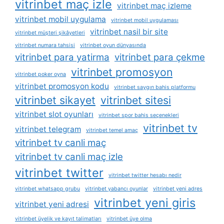
vitrinbet maç izle
vitrinbet maç izleme
vitrinbet mobil uygulama
vitrinbet mobil uygulaması
vitrinbet nasil bir site
vitrinbet müşteri şikâyetleri
vitrinbet numara tahsisi
vitrinbet oyun dünyasında
vitrinbet para yatirma
vitrinbet para çekme
vitrinbet promosyon
vitrinbet poker oyna
vitrinbet promosyon kodu
vitrinbet saygın bahis platformu
vitrinbet sikayet
vitrinbet sitesi
vitrinbet slot oyunları
vitrinbet spor bahis seçenekleri
vitrinbet tv
vitrinbet telegram
vitrinbet temel amaç
vitrinbet tv canli maç
vitrinbet tv canli maç izle
vitrinbet twitter
vitrinbet twitter hesabı nedir
vitrinbet whatsapp grubu
vitrinbet yabancı oyunlar
vitrinbet yeni adres
vitrinbet yeni giris
vitrinbet yeni adresi
vitrinbet üyelik ve kayıt talimatları
vitrinbet üye olma