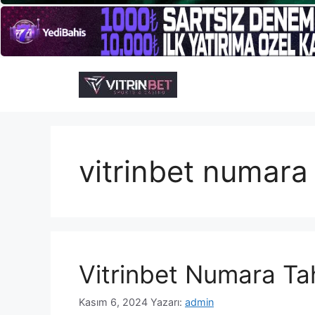
İçeriğe
atla
vitrinbet numara 
Vitrinbet Numara Tah
Kasım 6, 2024
Yazarı:
admin