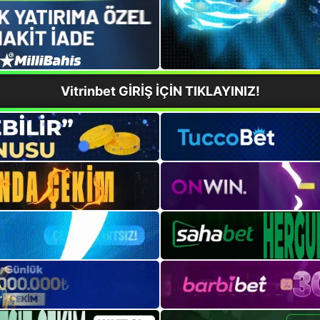
Vitrinbet GİRİŞ İÇİN TIKLAYINIZ!