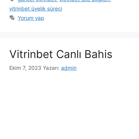
vitrinbet üyelik süreci
Yorum yap
Vitrinbet Canlı Bahis
Ekim 7, 2023
Yazarı:
admin