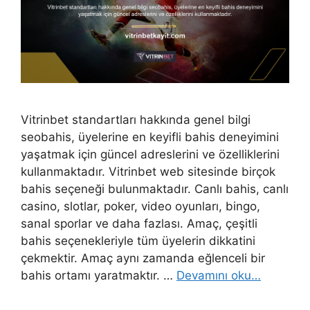
Vitrinbet standartları hakkında genel bilgi
seobahis, üyelerine en keyifli bahis deneyimini
yaşatmak için güncel adreslerini ve özelliklerini
kullanmaktadır. Vitrinbet web sitesinde birçok
bahis seçeneği bulunmaktadır. Canlı bahis, canlı
casino, slotlar, poker, video oyunları, bingo,
sanal sporlar ve daha fazlası. Amaç, çeşitli
bahis seçenekleriyle tüm üyelerin dikkatini
çekmektir. Amaç aynı zamanda eğlenceli bir
bahis ortamı yaratmaktır. …
Devamını oku…