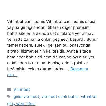
Vitrinbet canlı bahis Vitrinbet canlı bahis sitesi
yayına girdiği andan itibaren diğer premium
bahis siteleri arasında üst sıralarda yer almayı
ve hatta zamanla onları geçmeyi başardı. Bunun
temel nedeni, sürekli gelişen bu lokasyonda
altyapı hizmetlerinin kalitesidir. Ayrıca sitede
hem spor bahisleri hem de casino oyunları yer
aldığından bu durum bahisçilerin ilgisini ve
beğenisini çeken durumlardan …
Devamını
oku…
Kategoriler
Vitrinbet
Etiketler
girisi vitrinbet
,
vitrinbet canlı bahis
,
vitrinbet
giriş web sitesi