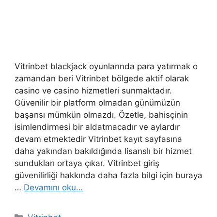
Vitrinbet blackjack oyunlarında para yatırmak o
zamandan beri Vitrinbet bölgede aktif olarak
casino ve casino hizmetleri sunmaktadır.
Güvenilir bir platform olmadan günümüzün
başarısı mümkün olmazdı. Özetle, bahisçinin
isimlendirmesi bir aldatmacadır ve aylardır
devam etmektedir Vitrinbet kayıt sayfasına
daha yakından bakıldığında lisanslı bir hizmet
sundukları ortaya çıkar. Vitrinbet giriş
güvenilirliği hakkında daha fazla bilgi için buraya
…
Devamını oku…
Kategoriler