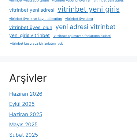
vitrinbet whatsapp grubu
vitrinbet yabancı oyunlar
vitrinbet yeni adres
vitrinbet yeni giris
vitrinbet yeni adresi
vitrinbet üyelik ve kayıt talimatları
vitrinbet üye olma
yeni adresi vitrinbet
vitrinbet üyesi olun
yeni giris vitrinbet
vitrinbet açılmazsa fonlarımın akıbeti
vitrinbet kusursuz bir anlatımı yok
Arşivler
Haziran 2026
Eylül 2025
Haziran 2025
Mayıs 2025
Şubat 2025