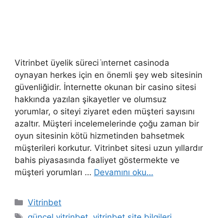
Vitrinbet üyelik süreci i̇nternet casinoda
oynayan herkes için en önemli şey web sitesinin
güvenliğidir. İnternette okunan bir casino sitesi
hakkında yazılan şikayetler ve olumsuz
yorumlar, o siteyi ziyaret eden müşteri sayısını
azaltır. Müşteri incelemelerinde çoğu zaman bir
oyun sitesinin kötü hizmetinden bahsetmek
müşterileri korkutur. Vitrinbet sitesi uzun yıllardır
bahis piyasasında faaliyet göstermekte ve
müşteri yorumları …
Devamını oku…
Kategoriler
Vitrinbet
Etiketler
güncel vitrinbet
,
vitrinbet site bilgileri
,