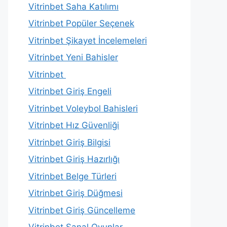
Vitrinbet Saha Katılımı
Vitrinbet Popüler Seçenek
Vitrinbet Şikayet İncelemeleri
Vitrinbet Yeni Bahisler
Vitrinbet
Vitrinbet Giriş Engeli
Vitrinbet Voleybol Bahisleri
Vitrinbet Hız Güvenliği
Vitrinbet Giriş Bilgisi
Vitrinbet Giriş Hazırlığı
Vitrinbet Belge Türleri
Vitrinbet Giriş Düğmesi
Vitrinbet Giriş Güncelleme