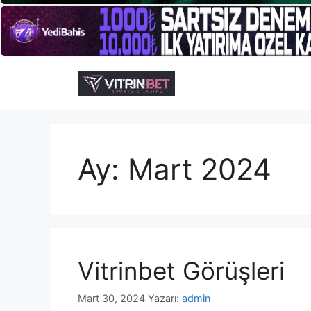
İçeriğe
atla
Ay:
Mart 2024
Vitrinbet Görüşleri
Mart 30, 2024
Yazarı:
admin