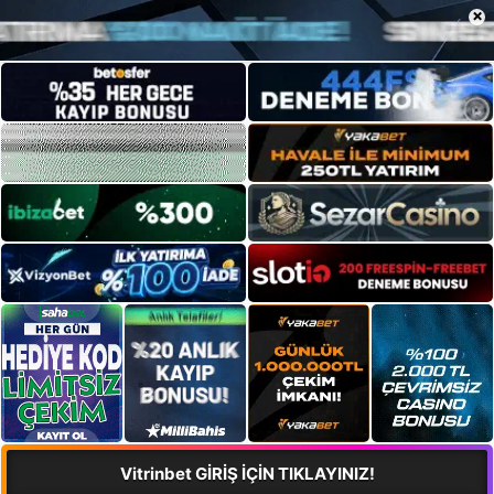
×
Vitrinbet GİRİŞ İÇİN TIKLAYINIZ!