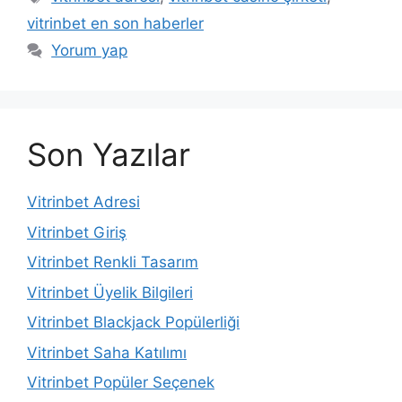
vitrinbet en son haberler
Yorum yap
Son Yazılar
Vitrinbet Adresi
Vitrinbet Giriş
Vitrinbet Renkli Tasarım
Vitrinbet Üyelik Bilgileri
Vitrinbet Blackjack Popülerliği
Vitrinbet Saha Katılımı
Vitrinbet Popüler Seçenek