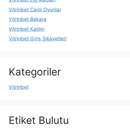
Vitrinbet Canlı Oyunlar
Vitrinbet Bakara
Vitrinbet Katılın
Vitrinbet Giriş Şikayetleri
Kategoriler
Vitrinbet
Etiket Bulutu