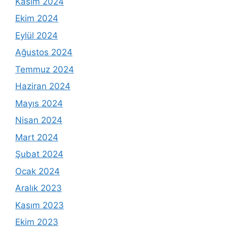
Kasım 2024
Ekim 2024
Eylül 2024
Ağustos 2024
Temmuz 2024
Haziran 2024
Mayıs 2024
Nisan 2024
Mart 2024
Şubat 2024
Ocak 2024
Aralık 2023
Kasım 2023
Ekim 2023