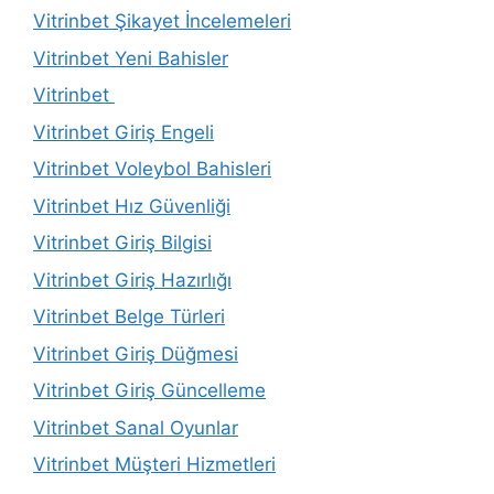
Vitrinbet Şikayet İncelemeleri
Vitrinbet Yeni Bahisler
Vitrinbet
Vitrinbet Giriş Engeli
Vitrinbet Voleybol Bahisleri
Vitrinbet Hız Güvenliği
Vitrinbet Giriş Bilgisi
Vitrinbet Giriş Hazırlığı
Vitrinbet Belge Türleri
Vitrinbet Giriş Düğmesi
Vitrinbet Giriş Güncelleme
Vitrinbet Sanal Oyunlar
Vitrinbet Müşteri Hizmetleri