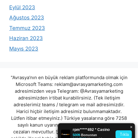
Eylül 2023
Ağustos 2023
Temmuz 2023
Haziran 2023
Mayıs 2023
"Avrasya'nın en büyük reklam platformunda olmak için
Microsoft Teams:
reklam@avrasyamarketing.com
adresimizden veya Telegram: @Avrasyamarketing
adresimizden irtibat kurabilirsiniz. (Tek iletişim
adreslerimiz teams / telegram ve mail adresimizdir.
Harici hiçbir iletişim adresimiz bulunmamaktadır.
Lütfen itibar etmeyiniz.) Türkiye yasalarına göre 7258
sayılı kanun uyarınca yasa dışı bahis oynamanın
cezaları mevcuttur. Şu an bulunduğunuz site hiç bir