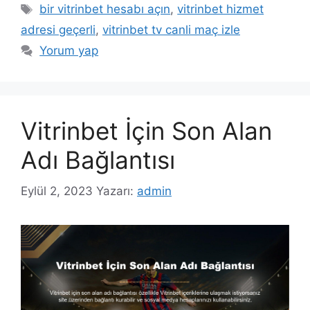
Etiketler
bir vitrinbet hesabı açın
,
vitrinbet hizmet
adresi geçerli
,
vitrinbet tv canli maç izle
Yorum yap
Vitrinbet İçin Son Alan
Adı Bağlantısı
Eylül 2, 2023
Yazarı:
admin