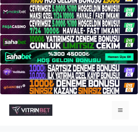
İçeriğe
atla
Menü