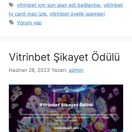
Etiketler
vitrinbet i̇çin son alan adı bağlantısı
,
vitrinbet
tv canli maç izle
,
vitrinbet üyelik i̇şlemleri
Yorum yap
Vitrinbet Şikayet Ödülü
Haziran 28, 2023
Yazarı:
admin