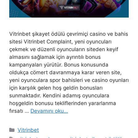
Vitrinbet şikayet ödülü çevrimiçi casino ve bahis
sitesi Vitrinbet Complaint, yeni oyuncuları
çekmek ve düzenli oyuncuların siteden keyif
almasını sağlamak için ayrıntılı bonus
kampanyaları yürütür. Bonus konusunda
oldukça cömert davranmaya karar veren site,
yeni oyunculara spor bahisleri ve casino oyunları
için karşılık gelen hoş geldin bonusları
sunmaktadır. Kendini adamış oyunculara
hoşgeldin bonusu tekliflerinden yararlanma
fırsatı …
Devamını oku…
Kategoriler
Vitrinbet
Etiketler