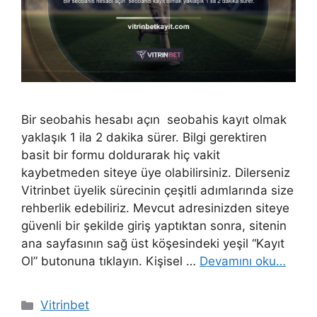
Bir seobahis hesabı açın seobahis kayıt olmak
yaklaşık 1 ila 2 dakika sürer. Bilgi gerektiren
basit bir formu doldurarak hiç vakit
kaybetmeden siteye üye olabilirsiniz. Dilerseniz
Vitrinbet üyelik sürecinin çeşitli adımlarında size
rehberlik edebiliriz. Mevcut adresinizden siteye
güvenli bir şekilde giriş yaptıktan sonra, sitenin
ana sayfasının sağ üst köşesindeki yeşil “Kayıt
Ol” butonuna tıklayın. Kişisel …
Devamını oku…
Kategoriler
Vitrinbet