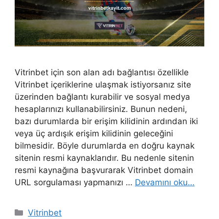
Vitrinbet için son alan adı bağlantısı özellikle
Vitrinbet içeriklerine ulaşmak istiyorsanız site
üzerinden bağlantı kurabilir ve sosyal medya
hesaplarınızı kullanabilirsiniz. Bunun nedeni,
bazı durumlarda bir erişim kilidinin ardından iki
veya üç ardışık erişim kilidinin geleceğini
bilmesidir. Böyle durumlarda en doğru kaynak
sitenin resmi kaynaklarıdır. Bu nedenle sitenin
resmi kaynağına başvurarak Vitrinbet domain
URL sorgulaması yapmanızı …
Devamını oku…
Kategoriler
Vitrinbet