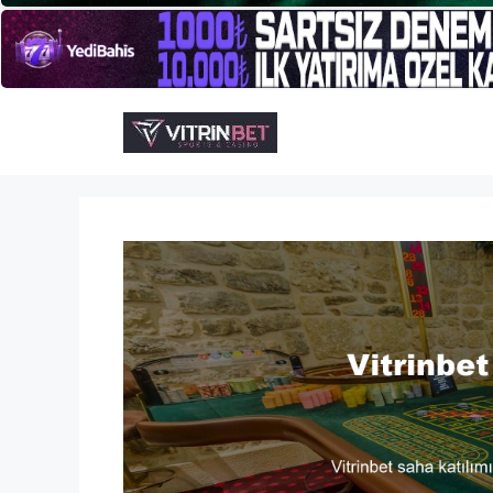
İçeriğe
atla