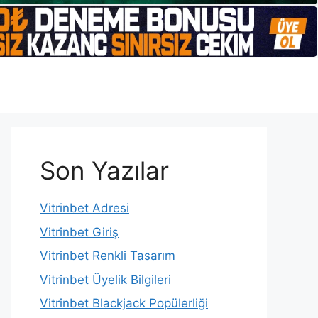
Son Yazılar
Vitrinbet Adresi
Vitrinbet Giriş
Vitrinbet Renkli Tasarım
Vitrinbet Üyelik Bilgileri
Vitrinbet Blackjack Popülerliği