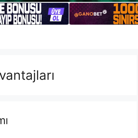
vantajları
mı