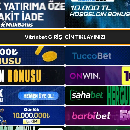
Vitrinbet GİRİŞ İÇİN TIKLAYINIZ!