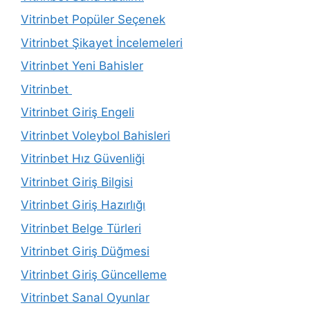
Vitrinbet Popüler Seçenek
Vitrinbet Şikayet İncelemeleri
Vitrinbet Yeni Bahisler
Vitrinbet
Vitrinbet Giriş Engeli
Vitrinbet Voleybol Bahisleri
Vitrinbet Hız Güvenliği
Vitrinbet Giriş Bilgisi
Vitrinbet Giriş Hazırlığı
Vitrinbet Belge Türleri
Vitrinbet Giriş Düğmesi
Vitrinbet Giriş Güncelleme
Vitrinbet Sanal Oyunlar