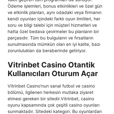
Ödeme işlemleri, bonus etkinlikleri ve özel gün
ve etkinlik planları, aynı odadaki veya firmanın
kendi oyunları içindeki farklı oyun limitleri, her
soru ve bilgi talebi için müşteri hizmetleri ve
hatta özel bedava çevirmeler bu planların bir
parçasıdır. Tüm bu bulguların ve fırsatların
sunulmasında mümkün olan en iyi kalite, bazı
zorunlulukları da beraberinde getiriyor.
Vitrinbet Casino Otantik
Kullanıcıları Oturum Açar
Vitrinbet Casino’nun sanal futbol ve casino
bölümü, ilgilenen herkesin mutlaka ziyaret
etmesi gereken bir sitedir.Vitrinbet, casino
oyunu kapsamında çok çeşitli casino oyunları
sunmaktadır. Sitedeki kategori. Bu oyunlardan