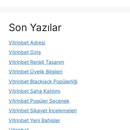
Son Yazılar
Vitrinbet Adresi
Vitrinbet Giriş
Vitrinbet Renkli Tasarım
Vitrinbet Üyelik Bilgileri
Vitrinbet Blackjack Popülerliği
Vitrinbet Saha Katılımı
Vitrinbet Popüler Seçenek
Vitrinbet Şikayet İncelemeleri
Vitrinbet Yeni Bahisler