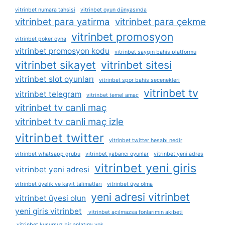
vitrinbet numara tahsisi
vitrinbet oyun dünyasında
vitrinbet para yatirma
vitrinbet para çekme
vitrinbet promosyon
vitrinbet poker oyna
vitrinbet promosyon kodu
vitrinbet saygın bahis platformu
vitrinbet sikayet
vitrinbet sitesi
vitrinbet slot oyunları
vitrinbet spor bahis seçenekleri
vitrinbet tv
vitrinbet telegram
vitrinbet temel amaç
vitrinbet tv canli maç
vitrinbet tv canli maç izle
vitrinbet twitter
vitrinbet twitter hesabı nedir
vitrinbet whatsapp grubu
vitrinbet yabancı oyunlar
vitrinbet yeni adres
vitrinbet yeni giris
vitrinbet yeni adresi
vitrinbet üyelik ve kayıt talimatları
vitrinbet üye olma
yeni adresi vitrinbet
vitrinbet üyesi olun
yeni giris vitrinbet
vitrinbet açılmazsa fonlarımın akıbeti
vitrinbet kusursuz bir anlatımı yok