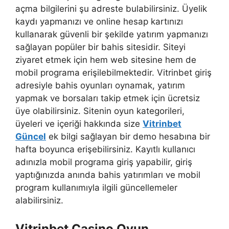
açma bilgilerini şu adreste bulabilirsiniz. Üyelik
kaydı yapmanızı ve online hesap kartınızı
kullanarak güvenli bir şekilde yatırım yapmanızı
sağlayan popüler bir bahis sitesidir. Siteyi
ziyaret etmek için hem web sitesine hem de
mobil programa erişilebilmektedir. Vitrinbet giriş
adresiyle bahis oyunları oynamak, yatırım
yapmak ve borsaları takip etmek için ücretsiz
üye olabilirsiniz. Sitenin oyun kategorileri,
üyeleri ve içeriği hakkında size
Vitrinbet
Güncel
ek bilgi sağlayan bir demo hesabına bir
hafta boyunca erişebilirsiniz. Kayıtlı kullanıcı
adınızla mobil programa giriş yapabilir, giriş
yaptığınızda anında bahis yatırımları ve mobil
program kullanımıyla ilgili güncellemeler
alabilirsiniz.
Vitrinbet Casino Oyun