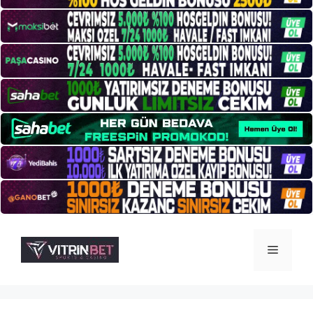
İçeriğe
atla
Menü