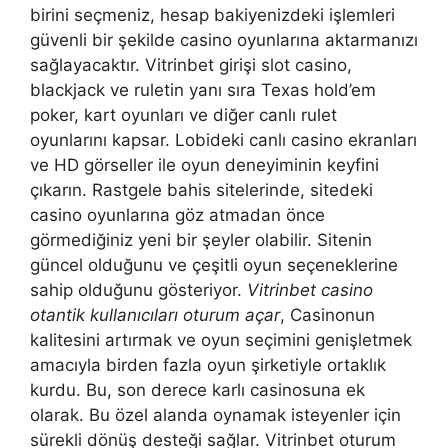
birini seçmeniz, hesap bakiyenizdeki işlemleri
güvenli bir şekilde casino oyunlarına aktarmanızı
sağlayacaktır. Vitrinbet girişi slot casino,
blackjack ve ruletin yanı sıra Texas hold’em
poker, kart oyunları ve diğer canlı rulet
oyunlarını kapsar. Lobideki canlı casino ekranları
ve HD görseller ile oyun deneyiminin keyfini
çıkarın. Rastgele bahis sitelerinde, sitedeki
casino oyunlarına göz atmadan önce
görmediğiniz yeni bir şeyler olabilir. Sitenin
güncel olduğunu ve çeşitli oyun seçeneklerine
sahip olduğunu gösteriyor.
Vitrinbet casino
otantik kullanıcıları oturum açar
, Casinonun
kalitesini artırmak ve oyun seçimini genişletmek
amacıyla birden fazla oyun şirketiyle ortaklık
kurdu. Bu, son derece karlı casinosuna ek
olarak. Bu özel alanda oynamak isteyenler için
sürekli dönüş desteği sağlar. Vitrinbet oturum