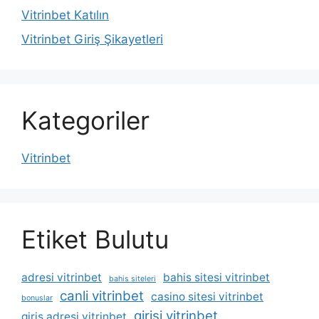
Vitrinbet Katılın
Vitrinbet Giriş Şikayetleri
Kategoriler
Vitrinbet
Etiket Bulutu
adresi vitrinbet
bahis sitesi vitrinbet
bahis siteleri
canli vitrinbet
casino sitesi vitrinbet
bonuslar
girisi vitrinbet
giris adresi vitrinbet