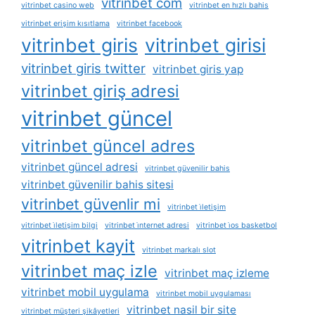
vitrinbet com
vitrinbet casino web
vitrinbet en hızlı bahis
vitrinbet erişim kısıtlama
vitrinbet facebook
vitrinbet giris
vitrinbet girisi
vitrinbet giris twitter
vitrinbet giris yap
vitrinbet giriş adresi
vitrinbet güncel
vitrinbet güncel adres
vitrinbet güncel adresi
vitrinbet güvenilir bahis
vitrinbet güvenilir bahis sitesi
vitrinbet güvenlir mi
vitrinbet i̇letişim
vitrinbet i̇letişim bilgi
vitrinbet i̇nternet adresi
vitrinbet i̇os basketbol
vitrinbet kayit
vitrinbet markalı slot
vitrinbet maç izle
vitrinbet maç izleme
vitrinbet mobil uygulama
vitrinbet mobil uygulaması
vitrinbet nasil bir site
vitrinbet müşteri şikâyetleri