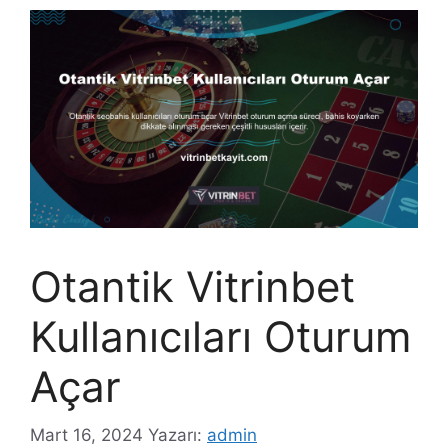
Otantik Vitrinbet
Kullanıcıları Oturum
Açar
Mart 16, 2024
Yazarı:
admin