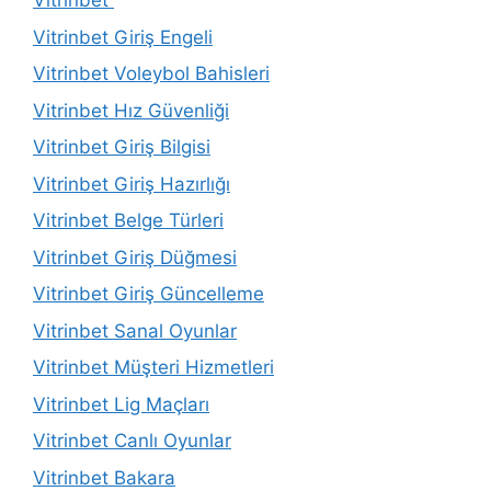
Vitrinbet
Vitrinbet Giriş Engeli
Vitrinbet Voleybol Bahisleri
Vitrinbet Hız Güvenliği
Vitrinbet Giriş Bilgisi
Vitrinbet Giriş Hazırlığı
Vitrinbet Belge Türleri
Vitrinbet Giriş Düğmesi
Vitrinbet Giriş Güncelleme
Vitrinbet Sanal Oyunlar
Vitrinbet Müşteri Hizmetleri
Vitrinbet Lig Maçları
Vitrinbet Canlı Oyunlar
Vitrinbet Bakara