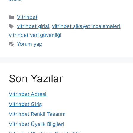
Kategoriler
Vitrinbet
Etiketler
vitrinbet girisi
,
vitrinbet şikayet i̇ncelemeleri
,
vitrinbet veri güvenliği
Yorum yap
Son Yazılar
Vitrinbet Adresi
Vitrinbet Giriş
Vitrinbet Renkli Tasarım
Vitrinbet Üyelik Bilgileri