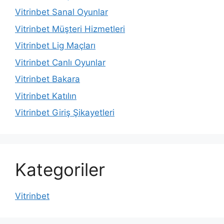
Vitrinbet Sanal Oyunlar
Vitrinbet Müşteri Hizmetleri
Vitrinbet Lig Maçları
Vitrinbet Canlı Oyunlar
Vitrinbet Bakara
Vitrinbet Katılın
Vitrinbet Giriş Şikayetleri
Kategoriler
Vitrinbet