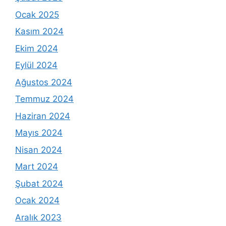
Ocak 2025
Kasım 2024
Ekim 2024
Eylül 2024
Ağustos 2024
Temmuz 2024
Haziran 2024
Mayıs 2024
Nisan 2024
Mart 2024
Şubat 2024
Ocak 2024
Aralık 2023