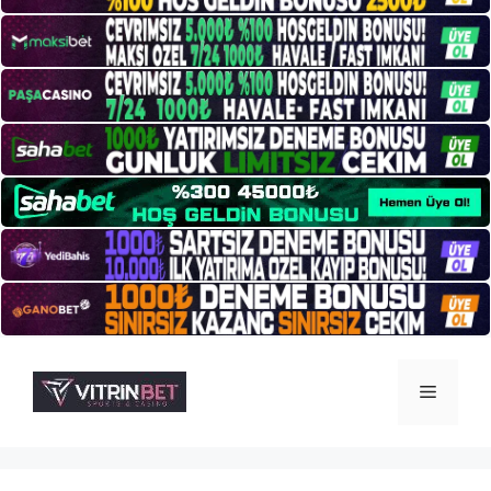
İçeriğe
atla
Menü