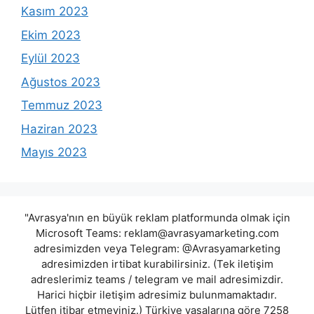
Kasım 2023
Ekim 2023
Eylül 2023
Ağustos 2023
Temmuz 2023
Haziran 2023
Mayıs 2023
"Avrasya'nın en büyük reklam platformunda olmak için
Microsoft Teams:
reklam@avrasyamarketing.com
adresimizden veya Telegram: @Avrasyamarketing
adresimizden irtibat kurabilirsiniz. (Tek iletişim
adreslerimiz teams / telegram ve mail adresimizdir.
Harici hiçbir iletişim adresimiz bulunmamaktadır.
Lütfen itibar etmeyiniz.) Türkiye yasalarına göre 7258