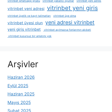
vitrinbet whatsapp grubu
vitrinbet yabancı oyunlar
vitrinbet yeni adres
vitrinbet yeni giris
vitrinbet yeni adresi
vitrinbet üyelik ve kayıt talimatları
vitrinbet üye olma
yeni adresi vitrinbet
vitrinbet üyesi olun
yeni giris vitrinbet
vitrinbet açılmazsa fonlarımın akıbeti
vitrinbet kusursuz bir anlatımı yok
Arşivler
Haziran 2026
Eylül 2025
Haziran 2025
Mayıs 2025
Şubat 2025