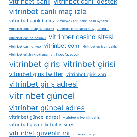
vitrinbet canli
vitrinbet canli destek
vitrinbet canli maç izle
vitrinbet canlı bahis
vitrinbet canlı bahis nasıl oynanır
vitrinbet canlı maç özellikleri
vitrinbet canlı sohbet uygulaması
vitrinbet casino sitesi
vitrinbet casino bölümü
vitrinbet com
vitrinbet casino web
vitrinbet en hızlı bahis
vitrinbet erişim kısıtlama
vitrinbet facebook
vitrinbet giris
vitrinbet girisi
vitrinbet giris twitter
vitrinbet giris yap
vitrinbet giriş adresi
vitrinbet güncel
vitrinbet güncel adres
vitrinbet güncel adresi
vitrinbet güvenilir bahis
vitrinbet güvenilir bahis sitesi
vitrinbet güvenlir mi
vitrinbet i̇letişim