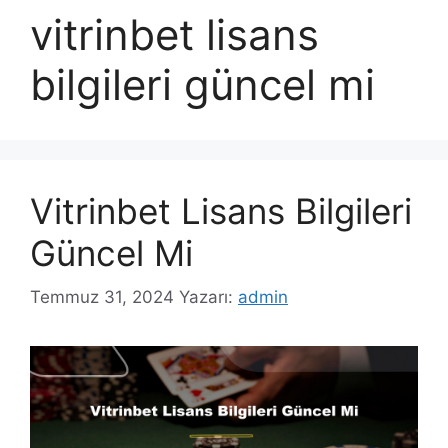
vitrinbet lisans
bilgileri güncel mi
Vitrinbet Lisans Bilgileri
Güncel Mi
Temmuz 31, 2024
Yazarı:
admin