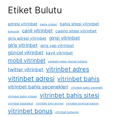
Etiket Bulutu
adresi vitrinbet
bahis sitesi vitrinbet
bahis siteleri
canli vitrinbet
casino sitesi vitrinbet
bonuslar
girisi vitrinbet
giris adresi vitrinbet
giris vitrinbet
giris yap vitrinbet
güncel vitrinbet
kayit vitrinbet
mobil vitrinbet
seobahi poker destek bölümü
vitrinbet adres
twitter vitrinbet
vitrinbet adresi
vitrinbet bahis
vitrinbet bahis seçenekleri
vitrinbet bahis seçeneği
vitrinbet bahis sitesi
vitrinbet bahis siteleri
vitrinbet basketbol
vitrinbet bilgi erişimi
vitrinbet bireysel katılım
vitrinbet bonus
vitrinbet bonuslar