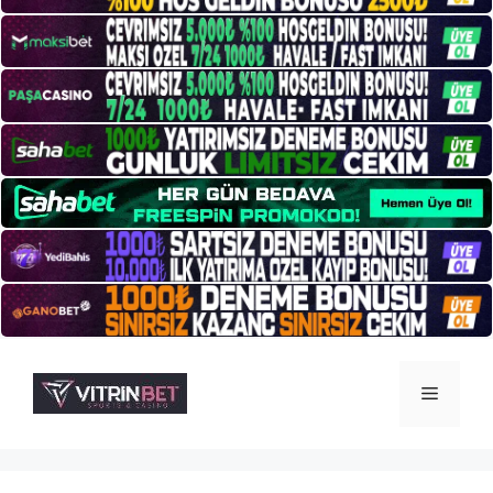
İçeriğe
atla
Menü