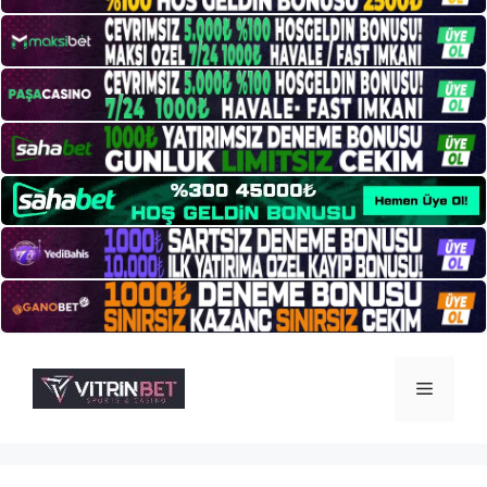
İçeriğe
atla
Menü