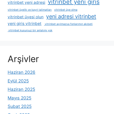
vitrinbet yeni giris
vitrinbet yeni adresi
vitrinbet üyelik ve kayıt talimatları
vitrinbet üye olma
yeni adresi vitrinbet
vitrinbet üyesi olun
yeni giris vitrinbet
vitrinbet açılmazsa fonlarımın akıbeti
vitrinbet kusursuz bir anlatımı yok
Arşivler
Haziran 2026
Eylül 2025
Haziran 2025
Mayıs 2025
Şubat 2025