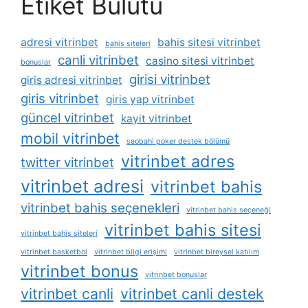
Etiket Bulutu
adresi vitrinbet
bahis sitesi vitrinbet
bahis siteleri
canli vitrinbet
casino sitesi vitrinbet
bonuslar
girisi vitrinbet
giris adresi vitrinbet
giris vitrinbet
giris yap vitrinbet
güncel vitrinbet
kayit vitrinbet
mobil vitrinbet
seobahi poker destek bölümü
vitrinbet adres
twitter vitrinbet
vitrinbet adresi
vitrinbet bahis
vitrinbet bahis seçenekleri
vitrinbet bahis seçeneği
vitrinbet bahis sitesi
vitrinbet bahis siteleri
vitrinbet basketbol
vitrinbet bilgi erişimi
vitrinbet bireysel katılım
vitrinbet bonus
vitrinbet bonuslar
vitrinbet canli
vitrinbet canli destek