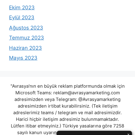
Ekim 2023
Eylül 2023
Ağustos 2023
Temmuz 2023
Haziran 2023
Mayıs 2023
"Avrasya'nın en büyük reklam platformunda olmak için
Microsoft Teams:
reklam@avrasyamarketing.com
adresimizden veya Telegram: @Avrasyamarketing
adresimizden irtibat kurabilirsiniz. (Tek iletişim
adreslerimiz teams / telegram ve mail adresimizdir.
Harici hiçbir iletişim adresimiz bulunmamaktadır.
Lütfen itibar etmeyiniz.) Türkiye yasalarına göre 7258
sayılı kanun uyarınca yasa dışı bahis oynamanın