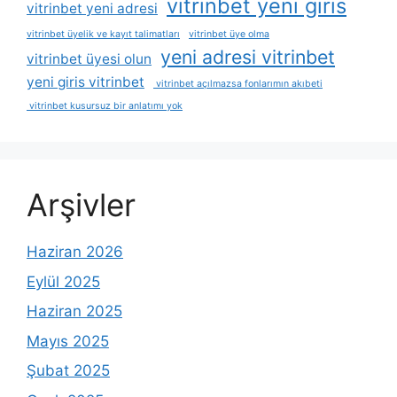
vitrinbet yeni giris
vitrinbet yeni adresi
vitrinbet üyelik ve kayıt talimatları
vitrinbet üye olma
yeni adresi vitrinbet
vitrinbet üyesi olun
yeni giris vitrinbet
vitrinbet açılmazsa fonlarımın akıbeti
vitrinbet kusursuz bir anlatımı yok
Arşivler
Haziran 2026
Eylül 2025
Haziran 2025
Mayıs 2025
Şubat 2025