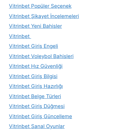
Vitrinbet Popüler Seçenek
Vitrinbet Şikayet İncelemeleri
Vitrinbet Yeni Bahisler
Vitrinbet
Vitrinbet Giriş Engeli
Vitrinbet Voleybol Bahisleri
Vitrinbet Hız Güvenliği
Vitrinbet Giriş Bilgisi
Vitrinbet Giriş Hazırlığı
Vitrinbet Belge Türleri
Vitrinbet Giriş Düğmesi
Vitrinbet Giriş Güncelleme
Vitrinbet Sanal Oyunlar