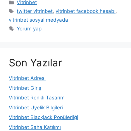
Kategoriler
Vitrinbet
Etiketler
twitter vitrinbet
,
vitrinbet facebook hesabı
,
vitrinbet sosyal medyada
Yorum yap
Son Yazılar
Vitrinbet Adresi
Vitrinbet Giriş
Vitrinbet Renkli Tasarım
Vitrinbet Üyelik Bilgileri
Vitrinbet Blackjack Popülerliği
Vitrinbet Saha Katılımı