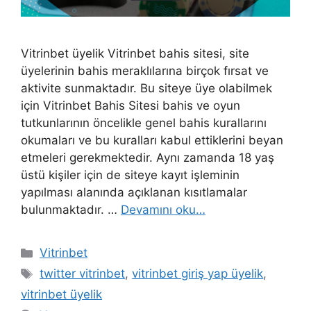
Vitrinbet üyelik Vitrinbet bahis sitesi, site
üyelerinin bahis meraklılarına birçok fırsat ve
aktivite sunmaktadır. Bu siteye üye olabilmek
için Vitrinbet Bahis Sitesi bahis ve oyun
tutkunlarının öncelikle genel bahis kurallarını
okumaları ve bu kuralları kabul ettiklerini beyan
etmeleri gerekmektedir. Aynı zamanda 18 yaş
üstü kişiler için de siteye kayıt işleminin
yapılması alanında açıklanan kısıtlamalar
bulunmaktadır. …
Devamını oku…
Kategoriler
Vitrinbet
Etiketler
twitter vitrinbet
,
vitrinbet giriş yap üyelik
,
vitrinbet üyelik