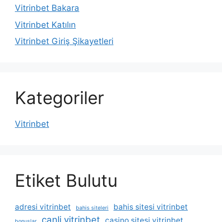
Vitrinbet Bakara
Vitrinbet Katılın
Vitrinbet Giriş Şikayetleri
Kategoriler
Vitrinbet
Etiket Bulutu
adresi vitrinbet
bahis sitesi vitrinbet
bahis siteleri
canli vitrinbet
casino sitesi vitrinbet
bonuslar