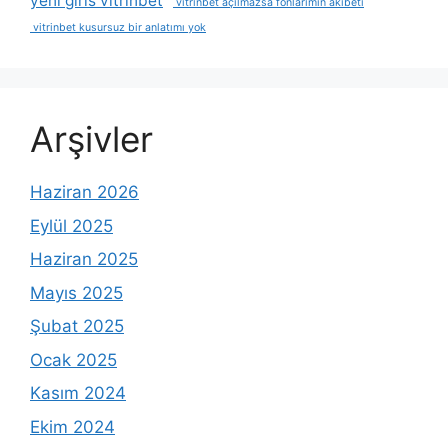
yeni giris vitrinbet
vitrinbet açılmazsa fonlarımın akıbeti
vitrinbet kusursuz bir anlatımı yok
Arşivler
Haziran 2026
Eylül 2025
Haziran 2025
Mayıs 2025
Şubat 2025
Ocak 2025
Kasım 2024
Ekim 2024