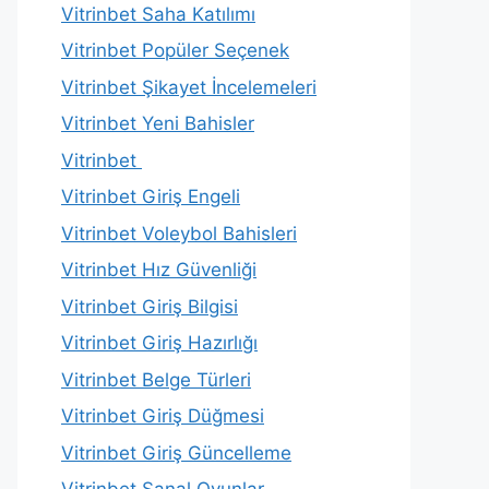
Vitrinbet Saha Katılımı
Vitrinbet Popüler Seçenek
Vitrinbet Şikayet İncelemeleri
Vitrinbet Yeni Bahisler
Vitrinbet
Vitrinbet Giriş Engeli
Vitrinbet Voleybol Bahisleri
Vitrinbet Hız Güvenliği
Vitrinbet Giriş Bilgisi
Vitrinbet Giriş Hazırlığı
Vitrinbet Belge Türleri
Vitrinbet Giriş Düğmesi
Vitrinbet Giriş Güncelleme