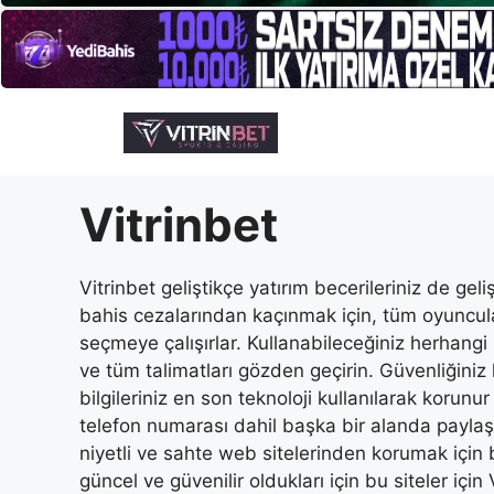
İçeriğe
atla
Vitrinbet
Vitrinbet geliştikçe yatırım becerileriniz de geli
bahis cezalarından kaçınmak için, tüm oyuncular
seçmeye çalışırlar. Kullanabileceğiniz herhangi b
ve tüm talimatları gözden geçirin. Güvenliğiniz 
bilgileriniz en son teknoloji kullanılarak koru
telefon numarası dahil başka bir alanda paylaşıl
niyetli ve sahte web sitelerinden korumak için b
güncel ve güvenilir oldukları için bu siteler içi