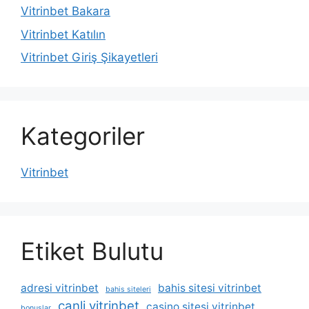
Vitrinbet Bakara
Vitrinbet Katılın
Vitrinbet Giriş Şikayetleri
Kategoriler
Vitrinbet
Etiket Bulutu
adresi vitrinbet
bahis sitesi vitrinbet
bahis siteleri
canli vitrinbet
casino sitesi vitrinbet
bonuslar