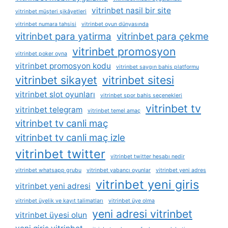
vitrinbet nasil bir site
vitrinbet müşteri şikâyetleri
vitrinbet numara tahsisi
vitrinbet oyun dünyasında
vitrinbet para yatirma
vitrinbet para çekme
vitrinbet promosyon
vitrinbet poker oyna
vitrinbet promosyon kodu
vitrinbet saygın bahis platformu
vitrinbet sikayet
vitrinbet sitesi
vitrinbet slot oyunları
vitrinbet spor bahis seçenekleri
vitrinbet tv
vitrinbet telegram
vitrinbet temel amaç
vitrinbet tv canli maç
vitrinbet tv canli maç izle
vitrinbet twitter
vitrinbet twitter hesabı nedir
vitrinbet whatsapp grubu
vitrinbet yabancı oyunlar
vitrinbet yeni adres
vitrinbet yeni giris
vitrinbet yeni adresi
vitrinbet üyelik ve kayıt talimatları
vitrinbet üye olma
yeni adresi vitrinbet
vitrinbet üyesi olun