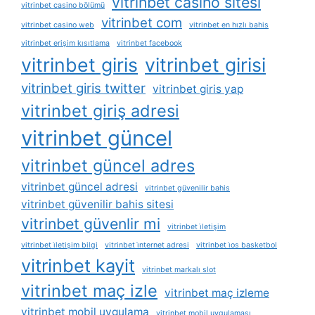
vitrinbet casino sitesi
vitrinbet casino bölümü
vitrinbet com
vitrinbet casino web
vitrinbet en hızlı bahis
vitrinbet erişim kısıtlama
vitrinbet facebook
vitrinbet giris
vitrinbet girisi
vitrinbet giris twitter
vitrinbet giris yap
vitrinbet giriş adresi
vitrinbet güncel
vitrinbet güncel adres
vitrinbet güncel adresi
vitrinbet güvenilir bahis
vitrinbet güvenilir bahis sitesi
vitrinbet güvenlir mi
vitrinbet i̇letişim
vitrinbet i̇letişim bilgi
vitrinbet i̇nternet adresi
vitrinbet i̇os basketbol
vitrinbet kayit
vitrinbet markalı slot
vitrinbet maç izle
vitrinbet maç izleme
vitrinbet mobil uygulama
vitrinbet mobil uygulaması