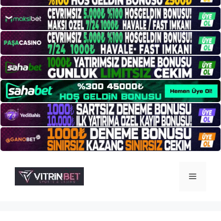
İçeriğe
atla
Menü