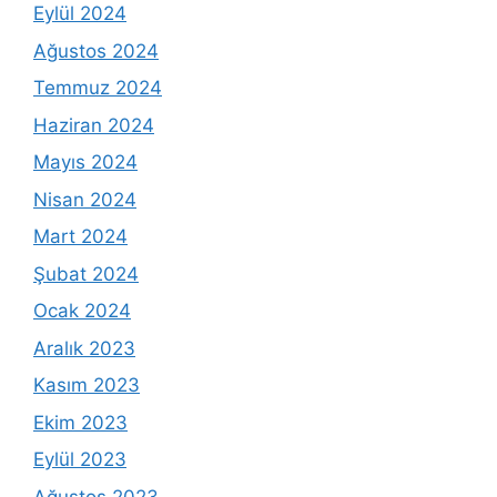
Eylül 2024
Ağustos 2024
Temmuz 2024
Haziran 2024
Mayıs 2024
Nisan 2024
Mart 2024
Şubat 2024
Ocak 2024
Aralık 2023
Kasım 2023
Ekim 2023
Eylül 2023
Ağustos 2023