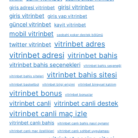
girisi vitrinbet
giris adresi vitrinbet
giris vitrinbet
giris yap vitrinbet
güncel vitrinbet
kayit vitrinbet
mobil vitrinbet
seobahi poker destek bölümü
vitrinbet adres
twitter vitrinbet
vitrinbet adresi
vitrinbet bahis
vitrinbet bahis seçenekleri
vitrinbet bahis seçeneği
vitrinbet bahis sitesi
vitrinbet bahis siteleri
vitrinbet basketbol
vitrinbet bilgi erişimi
vitrinbet bireysel katılım
vitrinbet bonus
vitrinbet bonuslar
vitrinbet canli
vitrinbet canli destek
vitrinbet canli maç izle
vitrinbet canlı bahis
vitrinbet canlı bahis nasıl oynanır
vitrinbet canlı maç özellikleri
vitrinbet canlı sohbet uygulaması