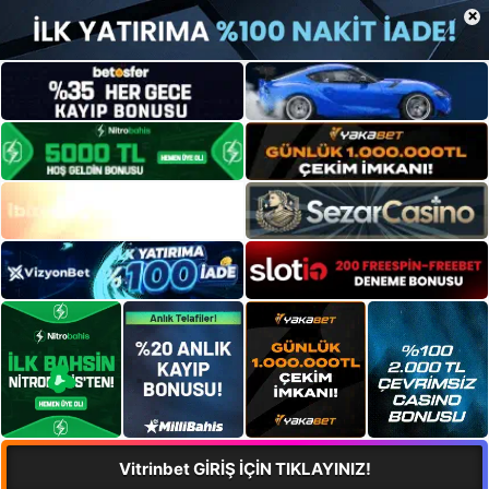
×
Vitrinbet GİRİŞ İÇİN TIKLAYINIZ!