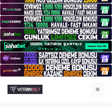
İçeriğe
atla
Menü