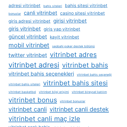
adresi vitrinbet
bahis sitesi vitrinbet
bahis siteleri
canli vitrinbet
casino sitesi vitrinbet
bonuslar
girisi vitrinbet
giris adresi vitrinbet
giris vitrinbet
giris yap vitrinbet
güncel vitrinbet
kayit vitrinbet
mobil vitrinbet
seobahi poker destek bölümü
vitrinbet adres
twitter vitrinbet
vitrinbet adresi
vitrinbet bahis
vitrinbet bahis seçenekleri
vitrinbet bahis seçeneği
vitrinbet bahis sitesi
vitrinbet bahis siteleri
vitrinbet basketbol
vitrinbet bilgi erişimi
vitrinbet bireysel katılım
vitrinbet bonus
vitrinbet bonuslar
vitrinbet canli
vitrinbet canli destek
vitrinbet canli maç izle