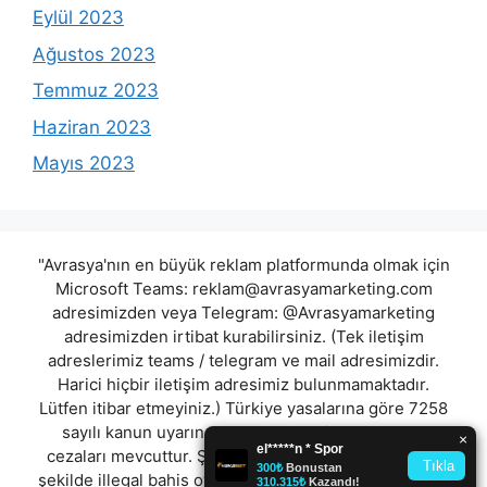
Eylül 2023
Ağustos 2023
Temmuz 2023
Haziran 2023
Mayıs 2023
"Avrasya'nın en büyük reklam platformunda olmak için
Microsoft Teams:
reklam@avrasyamarketing.com
adresimizden veya Telegram: @Avrasyamarketing
adresimizden irtibat kurabilirsiniz. (Tek iletişim
adreslerimiz teams / telegram ve mail adresimizdir.
Harici hiçbir iletişim adresimiz bulunmamaktadır.
Lütfen itibar etmeyiniz.) Türkiye yasalarına göre 7258
sayılı kanun uyarınca yasa dışı bahis oynamanın
cezaları mevcuttur. Şu an bulunduğunuz site hiç bir
şekilde illegal bahis oyunları oynatmıyor ve oynamaya