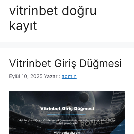
vitrinbet doğru
kayıt
Vitrinbet Giriş Düğmesi
Eylül 10, 2025
Yazarı:
admin