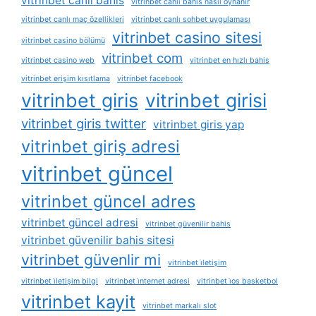
vitrinbet canlı bahis
vitrinbet canlı bahis nasıl oynanır
vitrinbet canlı maç özellikleri
vitrinbet canlı sohbet uygulaması
vitrinbet casino sitesi
vitrinbet casino bölümü
vitrinbet com
vitrinbet casino web
vitrinbet en hızlı bahis
vitrinbet erişim kısıtlama
vitrinbet facebook
vitrinbet giris
vitrinbet girisi
vitrinbet giris twitter
vitrinbet giris yap
vitrinbet giriş adresi
vitrinbet güncel
vitrinbet güncel adres
vitrinbet güncel adresi
vitrinbet güvenilir bahis
vitrinbet güvenilir bahis sitesi
vitrinbet güvenlir mi
vitrinbet i̇letişim
vitrinbet i̇letişim bilgi
vitrinbet i̇nternet adresi
vitrinbet i̇os basketbol
vitrinbet kayit
vitrinbet markalı slot