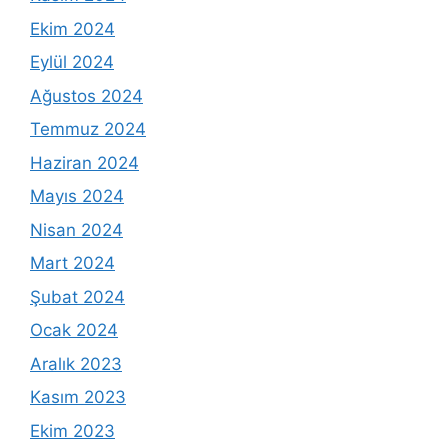
Ekim 2024
Eylül 2024
Ağustos 2024
Temmuz 2024
Haziran 2024
Mayıs 2024
Nisan 2024
Mart 2024
Şubat 2024
Ocak 2024
Aralık 2023
Kasım 2023
Ekim 2023