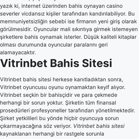
yazık ki, internet üzerinden bahis oynayan casino
severler vicdansız kişiler tarafından kandırılabiliyor. Bu
memnuniyetsizliğin sebebi ise firmanın yeni giriş olarak
görülmesidir. Oyuncular mali sıkıntıya girmek istemeyen
şirketlere bahis oynamak isterler. Düşük kaliteli kitaplar
olması durumunda oyuncular paralarını geri
alamayacaktır.
Vitrinbet Bahis Sitesi
Vitrinbet bahis sitesi herkese kanıtladıktan sonra,
Vitrinbet oyuncusu oyunu oynamaktan keyif alıyor.
Vitrinbet seçkin bir bahisçidir ve para çekmede
herhangi bir sorun yoktur. Şirketin tüm finansal
prosedürleri profesyoneller tarafından yönetilmektedir.
Şirket yetkilileri bu yönde hiçbir oyuncuya sorun
çıkarmayacağına söz veriyor.
Vitrinbet bahis sitesi
kaynaklanan herhangi bir rastgele sorunla