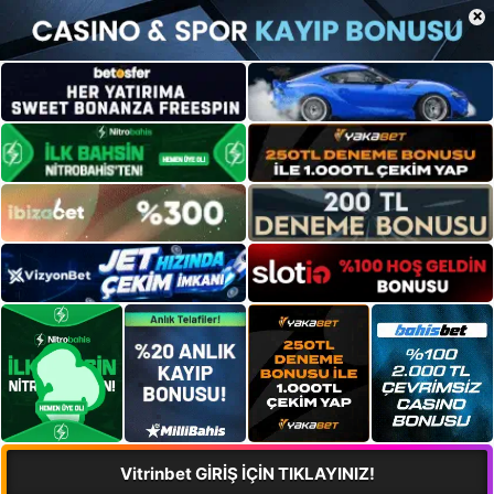
×
Vitrinbet GİRİŞ İÇİN TIKLAYINIZ!