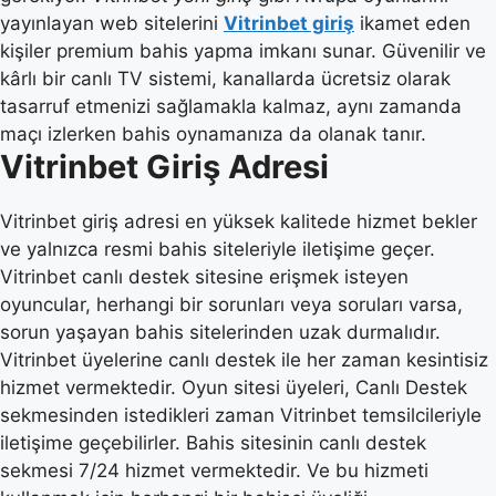
yayınlayan web sitelerini
Vitrinbet giriş
ikamet eden
kişiler premium bahis yapma imkanı sunar. Güvenilir ve
kârlı bir canlı TV sistemi, kanallarda ücretsiz olarak
tasarruf etmenizi sağlamakla kalmaz, aynı zamanda
maçı izlerken bahis oynamanıza da olanak tanır.
Vitrinbet Giriş Adresi
Vitrinbet giriş adresi en yüksek kalitede hizmet bekler
ve yalnızca resmi bahis siteleriyle iletişime geçer.
Vitrinbet canlı destek sitesine erişmek isteyen
oyuncular, herhangi bir sorunları veya soruları varsa,
sorun yaşayan bahis sitelerinden uzak durmalıdır.
Vitrinbet üyelerine canlı destek ile her zaman kesintisiz
hizmet vermektedir. Oyun sitesi üyeleri, Canlı Destek
sekmesinden istedikleri zaman Vitrinbet temsilcileriyle
iletişime geçebilirler. Bahis sitesinin canlı destek
sekmesi 7/24 hizmet vermektedir. Ve bu hizmeti