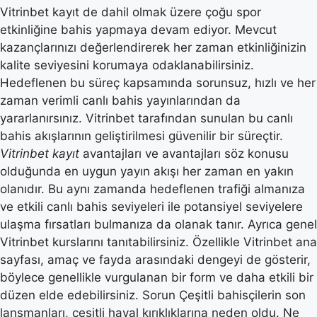
Vitrinbet kayıt de dahil olmak üzere çoğu spor
etkinliğine bahis yapmaya devam ediyor. Mevcut
kazançlarınızı değerlendirerek her zaman etkinliğinizin
kalite seviyesini korumaya odaklanabilirsiniz.
Hedeflenen bu süreç kapsamında sorunsuz, hızlı ve her
zaman verimli canlı bahis yayınlarından da
yararlanırsınız. Vitrinbet tarafından sunulan bu canlı
bahis akışlarının geliştirilmesi güvenilir bir süreçtir.
Vitrinbet kayıt
avantajları ve avantajları söz konusu
olduğunda en uygun yayın akışı her zaman en yakın
olanıdır. Bu aynı zamanda hedeflenen trafiği almanıza
ve etkili canlı bahis seviyeleri ile potansiyel seviyelere
ulaşma fırsatları bulmanıza da olanak tanır. Ayrıca genel
Vitrinbet kurslarını tanıtabilirsiniz. Özellikle Vitrinbet ana
sayfası, amaç ve fayda arasındaki dengeyi de gösterir,
böylece genellikle vurgulanan bir form ve daha etkili bir
düzen elde edebilirsiniz. Sorun Çeşitli bahisçilerin son
lansmanları, çeşitli hayal kırıklıklarına neden oldu. Ne