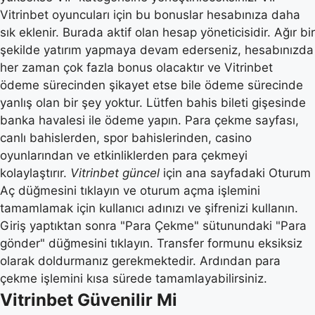
Vitrinbet oyuncuları için bu bonuslar hesabınıza daha
sık eklenir. Burada aktif olan hesap yöneticisidir. Ağır bir
şekilde yatırım yapmaya devam ederseniz, hesabınızda
her zaman çok fazla bonus olacaktır ve Vitrinbet
ödeme sürecinden şikayet etse bile ödeme sürecinde
yanlış olan bir şey yoktur. Lütfen bahis bileti gişesinde
banka havalesi ile ödeme yapın. Para çekme sayfası,
canlı bahislerden, spor bahislerinden, casino
oyunlarından ve etkinliklerden para çekmeyi
kolaylaştırır.
Vitrinbet güncel
için ana sayfadaki Oturum
Aç düğmesini tıklayın ve oturum açma işlemini
tamamlamak için kullanıcı adınızı ve şifrenizi kullanın.
Giriş yaptıktan sonra "Para Çekme" sütunundaki "Para
gönder" düğmesini tıklayın. Transfer formunu eksiksiz
olarak doldurmanız gerekmektedir. Ardından para
çekme işlemini kısa sürede tamamlayabilirsiniz.
Vitrinbet Güvenilir Mi