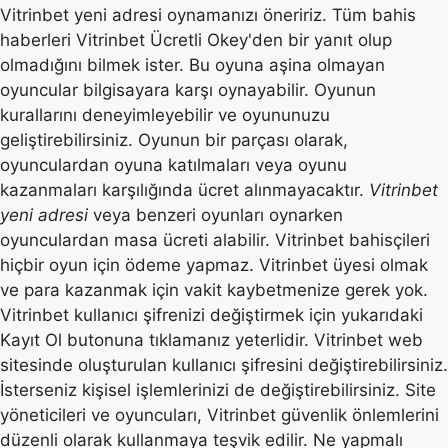
Vitrinbet yeni adresi oynamanızı öneririz. Tüm bahis
haberleri Vitrinbet Ücretli Okey'den bir yanıt olup
olmadığını bilmek ister. Bu oyuna aşina olmayan
oyuncular bilgisayara karşı oynayabilir. Oyunun
kurallarını deneyimleyebilir ve oyununuzu
geliştirebilirsiniz. Oyunun bir parçası olarak,
oyunculardan oyuna katılmaları veya oyunu
kazanmaları karşılığında ücret alınmayacaktır.
Vitrinbet
yeni adresi
veya benzeri oyunları oynarken
oyunculardan masa ücreti alabilir. Vitrinbet bahisçileri
hiçbir oyun için ödeme yapmaz. Vitrinbet üyesi olmak
ve para kazanmak için vakit kaybetmenize gerek yok.
Vitrinbet kullanıcı şifrenizi değiştirmek için yukarıdaki
Kayıt Ol butonuna tıklamanız yeterlidir. Vitrinbet web
sitesinde oluşturulan kullanıcı şifresini değiştirebilirsiniz.
İsterseniz kişisel işlemlerinizi de değiştirebilirsiniz. Site
yöneticileri ve oyuncuları, Vitrinbet güvenlik önlemlerini
düzenli olarak kullanmaya teşvik edilir. Ne yapmalı