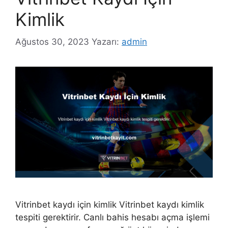
Kimlik
Ağustos 30, 2023
Yazarı:
admin
Vitrinbet kaydı için kimlik Vitrinbet kaydı kimlik
tespiti gerektirir. Canlı bahis hesabı açma işlemi