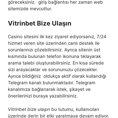
göreceksiniz. giriş bağlantısı her zaman web
sitemizde mevcuttur.
Vitrinbet Bize Ulaşın
Casino sitesini ilk kez ziyaret ediyorsanız, 7/24
hizmet veren site üzerinden canlı destek ile
sorunlarınızı çözebilirsiniz. Ayrıca sitenin üst
kısmında bulunan telefon ikonuna tıklayarak
arama talebi oluşturabilirsiniz. En kısa sürede
sizi arayacaklar ve sorununuzu çözecekler.
Ayrıca bildiğiniz oldukça aktif olarak kullandığı
Telegram kanalı bulunmaktadır. Telegram
kanalımıza bağlanarak istek, şikayet ve
önerilerinizi buraya yazabilirsiniz.
Vitrinbet bize ulaşın
bu tutumu, kullanıcıları
üzerinde derin bir etki yaratmaya devam ediyor.