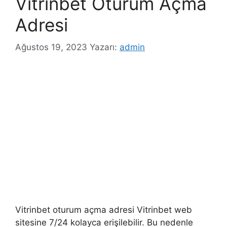
Vitrinbet Oturum Açma
Adresi
Ağustos 19, 2023
Yazarı:
admin
Vitrinbet oturum açma adresi Vitrinbet web
sitesine 7/24 kolayca erişilebilir. Bu nedenle