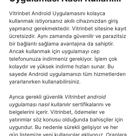
Vitrinbet Android Uygulamasını kolayca
kullanmak istiyorsanız akıllı cihazınızdan giriş
yapmanız gerekmektedir. Vitrinbet sitesine kayıt
ücretsizdir. Aynı zamanda güvenilir ve parazitsiz
bir bağlantı sağlama avantajına da sahiptir.
Ancak kullanmak için uygulamayı cep
telefonunuza indirmeniz gerekiyor. İşlem çok
kolaydır ve yüksek indirme hızları sunar. Bu
sayede Android uygulamanızı tüm hizmetlerden
yararlanırken kullanabilirsiniz.
Ayrıca gerekli güvenlik
Vitrinbet android
uygulaması nasıl kullanılır
sertifikalarını ve
belgelerini içerir. Vitrinbet, ödemeler ve
yatırımlar söz konusu olduğunda bahisçiler için
uygundur. Bu nedenle sürekli gelişiyor ve her
gün listemize yeni kullanıcılar ekliyoruz. Oranlara