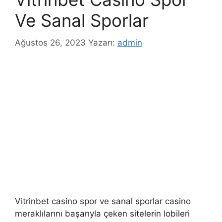
Ve Sanal Sporlar
Ağustos 26, 2023
Yazarı:
admin
Vitrinbet casino spor ve sanal sporlar casino
meraklılarını başarıyla çeken sitelerin lobileri