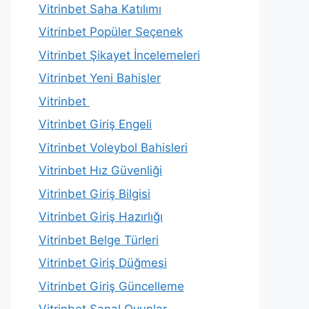
Vitrinbet Saha Katılımı
Vitrinbet Popüler Seçenek
Vitrinbet Şikayet İncelemeleri
Vitrinbet Yeni Bahisler
Vitrinbet
Vitrinbet Giriş Engeli
Vitrinbet Voleybol Bahisleri
Vitrinbet Hız Güvenliği
Vitrinbet Giriş Bilgisi
Vitrinbet Giriş Hazırlığı
Vitrinbet Belge Türleri
Vitrinbet Giriş Düğmesi
Vitrinbet Giriş Güncelleme