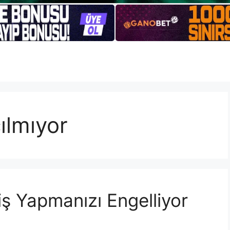
çılmıyor
riş Yapmanızı Engelliyor