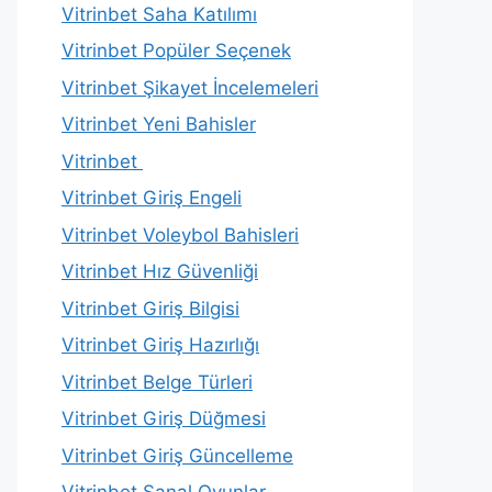
Vitrinbet Saha Katılımı
Vitrinbet Popüler Seçenek
Vitrinbet Şikayet İncelemeleri
Vitrinbet Yeni Bahisler
Vitrinbet
Vitrinbet Giriş Engeli
Vitrinbet Voleybol Bahisleri
Vitrinbet Hız Güvenliği
Vitrinbet Giriş Bilgisi
Vitrinbet Giriş Hazırlığı
Vitrinbet Belge Türleri
Vitrinbet Giriş Düğmesi
Vitrinbet Giriş Güncelleme