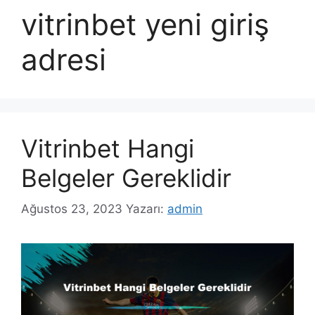
vitrinbet yeni giriş
adresi
Vitrinbet Hangi
Belgeler Gereklidir
Ağustos 23, 2023
Yazarı:
admin