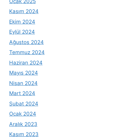
Ocak 2025
Kasım 2024
Ekim 2024
Eylül 2024
Ağustos 2024
Temmuz 2024
Haziran 2024
Mayıs 2024
Nisan 2024
Mart 2024
Şubat 2024
Ocak 2024
Aralık 2023
Kasım 2023