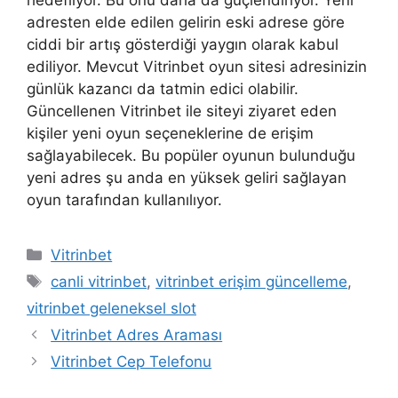
adresten elde edilen gelirin eski adrese göre
ciddi bir artış gösterdiği yaygın olarak kabul
ediliyor. Mevcut Vitrinbet oyun sitesi adresinizin
günlük kazancı da tatmin edici olabilir.
Güncellenen Vitrinbet ile siteyi ziyaret eden
kişiler yeni oyun seçeneklerine de erişim
sağlayabilecek. Bu popüler oyunun bulunduğu
yeni adres şu anda en yüksek geliri sağlayan
oyun tarafından kullanılıyor.
Kategoriler
Vitrinbet
Etiketler
canli vitrinbet
,
vitrinbet erişim güncelleme
,
vitrinbet geleneksel slot
Vitrinbet Adres Araması
Vitrinbet Cep Telefonu