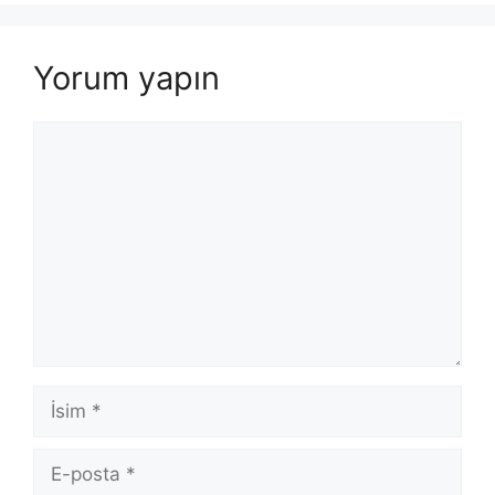
Yorum yapın
Yorum
İsim
E-
posta