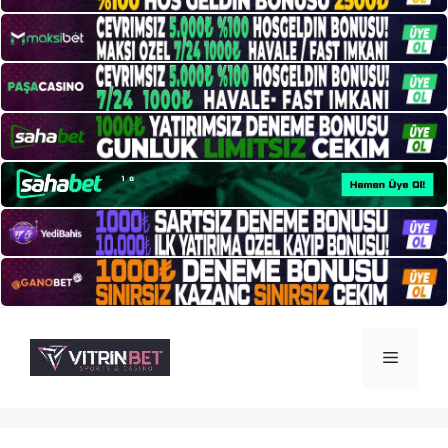
İçeriğe
atla
Menü