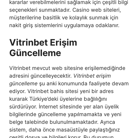
kararlar verebilmelerini sağlamak için çeşitli bilgi
seçenekleri sunmaktadır. Casino web siteleri,
müşterilerine basitlik ve kolaylık sunmak için
nakit giriş sistemlerini uygulamaya odaklanır.
Vitrinbet Erişim
Güncelleme
Vitrinbet mevcut web sitesine erişilemediğinde
adresini güncelleyecektir.
Vitrinbet erişim
güncelleme
şu anki konumunda faaliyete devam
ediyor. Vitrinbet bahis sitesi yeni bir adres
kurarak Türkiye’deki üyelerine bağlılığını
sürdürüyor. İnternet sitesinde yer alan üyelik
bilgilerinde güncelleme yapılmamakta ve yeni
belge talebinde bulunulmamaktadır. Ayrıca
sistem, daha önce masaüstüyle paylaştığınız
çeşitli dosya ve bilgileri korur. Bu durumun