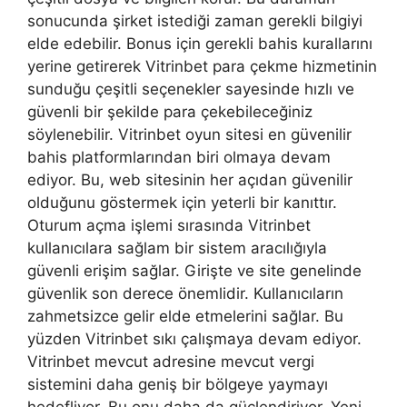
sonucunda şirket istediği zaman gerekli bilgiyi
elde edebilir. Bonus için gerekli bahis kurallarını
yerine getirerek Vitrinbet para çekme hizmetinin
sunduğu çeşitli seçenekler sayesinde hızlı ve
güvenli bir şekilde para çekebileceğiniz
söylenebilir. Vitrinbet oyun sitesi en güvenilir
bahis platformlarından biri olmaya devam
ediyor. Bu, web sitesinin her açıdan güvenilir
olduğunu göstermek için yeterli bir kanıttır.
Oturum açma işlemi sırasında Vitrinbet
kullanıcılara sağlam bir sistem aracılığıyla
güvenli erişim sağlar. Girişte ve site genelinde
güvenlik son derece önemlidir. Kullanıcıların
zahmetsizce gelir elde etmelerini sağlar. Bu
yüzden Vitrinbet sıkı çalışmaya devam ediyor.
Vitrinbet mevcut adresine mevcut vergi
sistemini daha geniş bir bölgeye yaymayı
hedefliyor. Bu onu daha da güçlendiriyor. Yeni