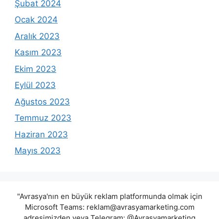
Şubat 2024
Ocak 2024
Aralık 2023
Kasım 2023
Ekim 2023
Eylül 2023
Ağustos 2023
Temmuz 2023
Haziran 2023
Mayıs 2023
"Avrasya'nın en büyük reklam platformunda olmak için
Microsoft Teams:
reklam@avrasyamarketing.com
adresimizden veya Telegram: @Avrasyamarketing