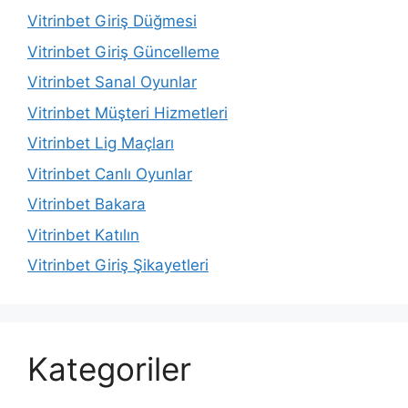
Vitrinbet Giriş Düğmesi
Vitrinbet Giriş Güncelleme
Vitrinbet Sanal Oyunlar
Vitrinbet Müşteri Hizmetleri
Vitrinbet Lig Maçları
Vitrinbet Canlı Oyunlar
Vitrinbet Bakara
Vitrinbet Katılın
Vitrinbet Giriş Şikayetleri
Kategoriler