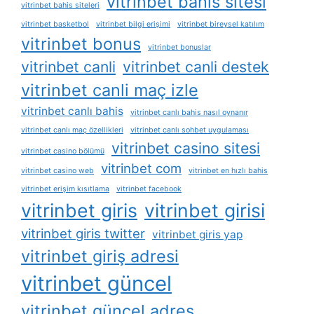
vitrinbet bahis sitesi
vitrinbet bahis siteleri
vitrinbet basketbol
vitrinbet bilgi erişimi
vitrinbet bireysel katılım
vitrinbet bonus
vitrinbet bonuslar
vitrinbet canli
vitrinbet canli destek
vitrinbet canli maç izle
vitrinbet canlı bahis
vitrinbet canlı bahis nasıl oynanır
vitrinbet canlı maç özellikleri
vitrinbet canlı sohbet uygulaması
vitrinbet casino sitesi
vitrinbet casino bölümü
vitrinbet com
vitrinbet casino web
vitrinbet en hızlı bahis
vitrinbet erişim kısıtlama
vitrinbet facebook
vitrinbet giris
vitrinbet girisi
vitrinbet giris twitter
vitrinbet giris yap
vitrinbet giriş adresi
vitrinbet güncel
vitrinbet güncel adres