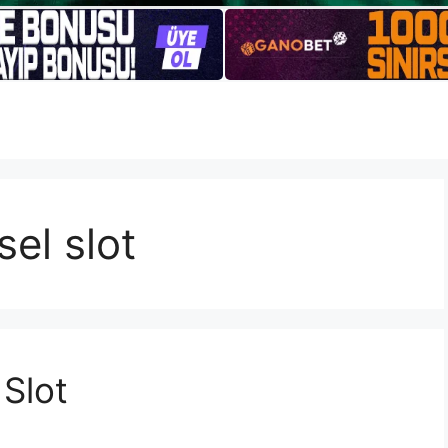
sel slot
 Slot