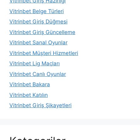
Vitrinbet Giriş Hazırlığı
Vitrinbet Belge Türleri
Vitrinbet Giriş Düğmesi
Vitrinbet Giriş Güncelleme
Vitrinbet Sanal Oyunlar
Vitrinbet Müşteri Hizmetleri
Vitrinbet Lig Maçları
Vitrinbet Canlı Oyunlar
Vitrinbet Bakara
Vitrinbet Katılın
Vitrinbet Giriş Şikayetleri