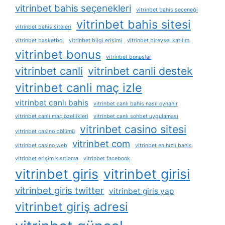
vitrinbet bahis seçenekleri
vitrinbet bahis seçeneği
vitrinbet bahis sitesi
vitrinbet bahis siteleri
vitrinbet basketbol
vitrinbet bilgi erişimi
vitrinbet bireysel katılım
vitrinbet bonus
vitrinbet bonuslar
vitrinbet canli
vitrinbet canli destek
vitrinbet canli maç izle
vitrinbet canlı bahis
vitrinbet canlı bahis nasıl oynanır
vitrinbet canlı maç özellikleri
vitrinbet canlı sohbet uygulaması
vitrinbet casino sitesi
vitrinbet casino bölümü
vitrinbet com
vitrinbet casino web
vitrinbet en hızlı bahis
vitrinbet erişim kısıtlama
vitrinbet facebook
vitrinbet giris
vitrinbet girisi
vitrinbet giris twitter
vitrinbet giris yap
vitrinbet giriş adresi