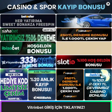
×
Vitrinbet GİRİŞ İÇİN TIKLAYINIZ!