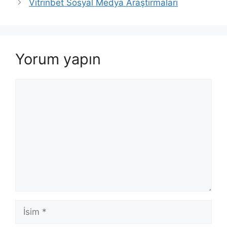
Vitrinbet Sosyal Medya Araştırmaları
Yorum yapın
Yorum
İsim