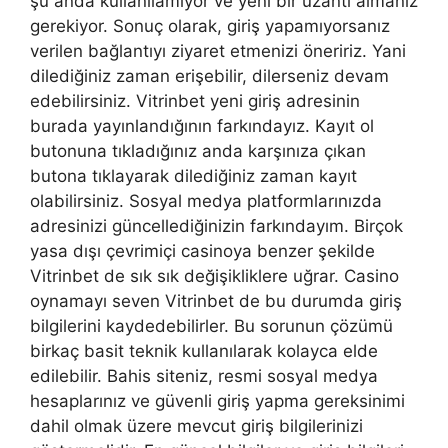
şu anda kullanılamıyor ve yeni bir uzantı almanız
gerekiyor. Sonuç olarak, giriş yapamıyorsanız
verilen bağlantıyı ziyaret etmenizi öneririz. Yani
dilediğiniz zaman erişebilir, dilerseniz devam
edebilirsiniz. Vitrinbet yeni giriş adresinin
burada yayınlandığının farkındayız. Kayıt ol
butonuna tıkladığınız anda karşınıza çıkan
butona tıklayarak dilediğiniz zaman kayıt
olabilirsiniz. Sosyal medya platformlarınızda
adresinizi güncellediğinizin farkındayım. Birçok
yasa dışı çevrimiçi casinoya benzer şekilde
Vitrinbet de sık sık değişikliklere uğrar. Casino
oynamayı seven Vitrinbet de bu durumda giriş
bilgilerini kaydedebilirler. Bu sorunun çözümü
birkaç basit teknik kullanılarak kolayca elde
edilebilir. Bahis siteniz, resmi sosyal medya
hesaplarınız ve güvenli giriş yapma gereksinimi
dahil olmak üzere mevcut giriş bilgilerinizi