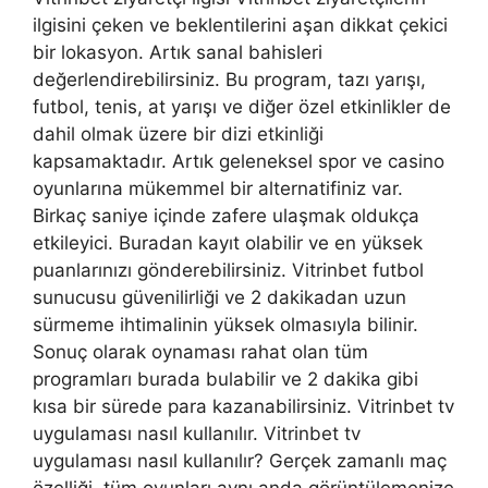
ilgisini çeken ve beklentilerini aşan dikkat çekici
bir lokasyon. Artık sanal bahisleri
değerlendirebilirsiniz. Bu program, tazı yarışı,
futbol, ​​tenis, at yarışı ve diğer özel etkinlikler de
dahil olmak üzere bir dizi etkinliği
kapsamaktadır. Artık geleneksel spor ve casino
oyunlarına mükemmel bir alternatifiniz var.
Birkaç saniye içinde zafere ulaşmak oldukça
etkileyici. Buradan kayıt olabilir ve en yüksek
puanlarınızı gönderebilirsiniz. Vitrinbet futbol
sunucusu güvenilirliği ve 2 dakikadan uzun
sürmeme ihtimalinin yüksek olmasıyla bilinir.
Sonuç olarak oynaması rahat olan tüm
programları burada bulabilir ve 2 dakika gibi
kısa bir sürede para kazanabilirsiniz. Vitrinbet tv
uygulaması nasıl kullanılır. Vitrinbet tv
uygulaması nasıl kullanılır? Gerçek zamanlı maç