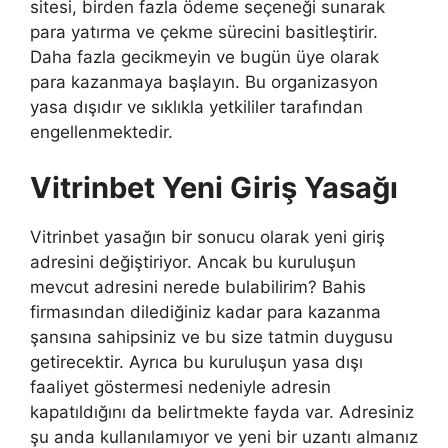
sitesi, birden fazla ödeme seçeneği sunarak
para yatırma ve çekme sürecini basitleştirir.
Daha fazla gecikmeyin ve bugün üye olarak
para kazanmaya başlayın. Bu organizasyon
yasa dışıdır ve sıklıkla yetkililer tarafından
engellenmektedir.
Vitrinbet Yeni Giriş Yasağı
Vitrinbet yasağın bir sonucu olarak yeni giriş
adresini değiştiriyor. Ancak bu kuruluşun
mevcut adresini nerede bulabilirim? Bahis
firmasından dilediğiniz kadar para kazanma
şansına sahipsiniz ve bu size tatmin duygusu
getirecektir. Ayrıca bu kuruluşun yasa dışı
faaliyet göstermesi nedeniyle adresin
kapatıldığını da belirtmekte fayda var. Adresiniz
şu anda kullanılamıyor ve yeni bir uzantı almanız