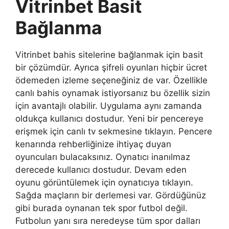
Vitrinbet Basit
Bağlanma
Vitrinbet bahis sitelerine bağlanmak için basit
bir çözümdür. Ayrıca şifreli oyunları hiçbir ücret
ödemeden izleme seçeneğiniz de var. Özellikle
canlı bahis oynamak istiyorsanız bu özellik sizin
için avantajlı olabilir. Uygulama aynı zamanda
oldukça kullanıcı dostudur. Yeni bir pencereye
erişmek için canlı tv sekmesine tıklayın. Pencere
kenarında rehberliğinize ihtiyaç duyan
oyuncuları bulacaksınız. Oynatıcı inanılmaz
derecede kullanıcı dostudur. Devam eden
oyunu görüntülemek için oynatıcıya tıklayın.
Sağda maçların bir derlemesi var. Gördüğünüz
gibi burada oynanan tek spor futbol değil.
Futbolun yanı sıra neredeyse tüm spor dalları