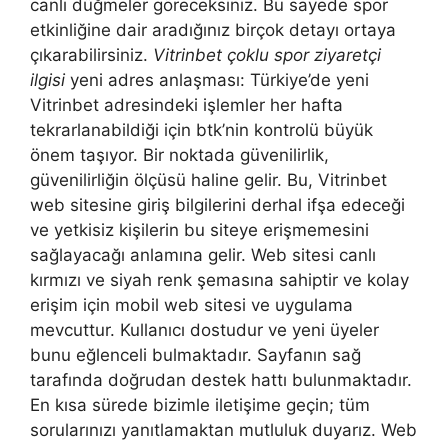
canlı düğmeler göreceksiniz. Bu sayede spor
etkinliğine dair aradığınız birçok detayı ortaya
çıkarabilirsiniz.
Vitrinbet çoklu spor ziyaretçi
ilgisi
yeni adres anlaşması: Türkiye’de yeni
Vitrinbet adresindeki işlemler her hafta
tekrarlanabildiği için btk’nin kontrolü büyük
önem taşıyor. Bir noktada güvenilirlik,
güvenilirliğin ölçüsü haline gelir. Bu, Vitrinbet
web sitesine giriş bilgilerini derhal ifşa edeceği
ve yetkisiz kişilerin bu siteye erişmemesini
sağlayacağı anlamına gelir. Web sitesi canlı
kırmızı ve siyah renk şemasına sahiptir ve kolay
erişim için mobil web sitesi ve uygulama
mevcuttur. Kullanıcı dostudur ve yeni üyeler
bunu eğlenceli bulmaktadır. Sayfanın sağ
tarafında doğrudan destek hattı bulunmaktadır.
En kısa sürede bizimle iletişime geçin; tüm
sorularınızı yanıtlamaktan mutluluk duyarız. Web