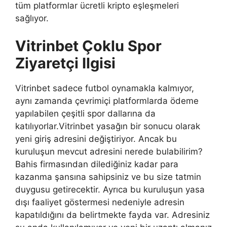
tüm platformlar ücretli kripto eşleşmeleri
sağlıyor.
Vitrinbet Çoklu Spor
Ziyaretçi Ilgisi
Vitrinbet sadece futbol oynamakla kalmıyor,
aynı zamanda çevrimiçi platformlarda ödeme
yapılabilen çeşitli spor dallarına da
katılıyorlar.Vitrinbet yasağın bir sonucu olarak
yeni giriş adresini değiştiriyor. Ancak bu
kuruluşun mevcut adresini nerede bulabilirim?
Bahis firmasından dilediğiniz kadar para
kazanma şansına sahipsiniz ve bu size tatmin
duygusu getirecektir. Ayrıca bu kuruluşun yasa
dışı faaliyet göstermesi nedeniyle adresin
kapatıldığını da belirtmekte fayda var. Adresiniz