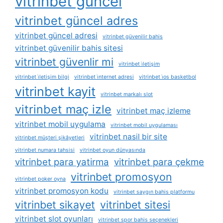
vitrinbet güncel
vitrinbet güncel adres
vitrinbet güncel adresi
vitrinbet güvenilir bahis
vitrinbet güvenilir bahis sitesi
vitrinbet güvenlir mi
vitrinbet i̇letişim
vitrinbet i̇letişim bilgi
vitrinbet i̇nternet adresi
vitrinbet i̇os basketbol
vitrinbet kayit
vitrinbet markalı slot
vitrinbet maç izle
vitrinbet maç izleme
vitrinbet mobil uygulama
vitrinbet mobil uygulaması
vitrinbet nasil bir site
vitrinbet müşteri şikâyetleri
vitrinbet numara tahsisi
vitrinbet oyun dünyasında
vitrinbet para yatirma
vitrinbet para çekme
vitrinbet promosyon
vitrinbet poker oyna
vitrinbet promosyon kodu
vitrinbet saygın bahis platformu
vitrinbet sikayet
vitrinbet sitesi
vitrinbet slot oyunları
vitrinbet spor bahis seçenekleri