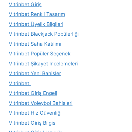
Vitrinbet Giriş
Vitrinbet Renkli Tasarım
Vitrinbet Üyelik Bilgileri
Vitrinbet Blackjack Popülerliği
Vitrinbet Saha Katılımı
Vitrinbet Popüler Seçenek
Vitrinbet Şikayet İncelemeleri
Vitrinbet Yeni Bahisler
Vitrinbet
Vitrinbet Giriş Engeli
Vitrinbet Voleybol Bahisleri
Vitrinbet Hız Güvenliği
Vitrinbet Giriş Bilgisi