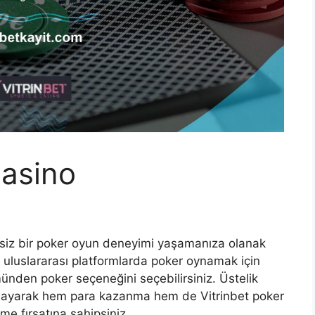
Casino
ersiz bir poker oyun deneyimi yaşamanıza olanak
 uluslararası platformlarda poker oynamak için
ünden poker seçeneğini seçebilirsiniz. Üstelik
amlayarak hem para kazanma hem de Vitrinbet poker
e fırsatına sahipsiniz.