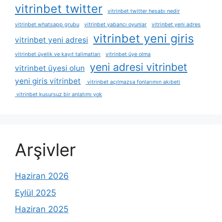
vitrinbet twitter
vitrinbet twitter hesabı nedir
vitrinbet whatsapp grubu
vitrinbet yabancı oyunlar
vitrinbet yeni adres
vitrinbet yeni giris
vitrinbet yeni adresi
vitrinbet üyelik ve kayıt talimatları
vitrinbet üye olma
yeni adresi vitrinbet
vitrinbet üyesi olun
yeni giris vitrinbet
vitrinbet açılmazsa fonlarımın akıbeti
vitrinbet kusursuz bir anlatımı yok
Arşivler
Haziran 2026
Eylül 2025
Haziran 2025