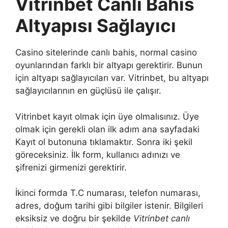
Vitrinbet Canlı Bahis
Altyapısı Sağlayıcı
Casino sitelerinde canlı bahis, normal casino
oyunlarından farklı bir altyapı gerektirir. Bunun
için altyapı sağlayıcıları var. Vitrinbet, bu altyapı
sağlayıcılarının en güçlüsü ile çalışır.
Vitrinbet kayıt olmak için üye olmalısınız. Üye
olmak için gerekli olan ilk adım ana sayfadaki
Kayıt ol butonuna tıklamaktır. Sonra iki şekil
göreceksiniz. İlk form, kullanıcı adınızı ve
şifrenizi girmenizi gerektirir.
İkinci formda T.C numarası, telefon numarası,
adres, doğum tarihi gibi bilgiler istenir. Bilgileri
eksiksiz ve doğru bir şekilde
Vitrinbet canlı