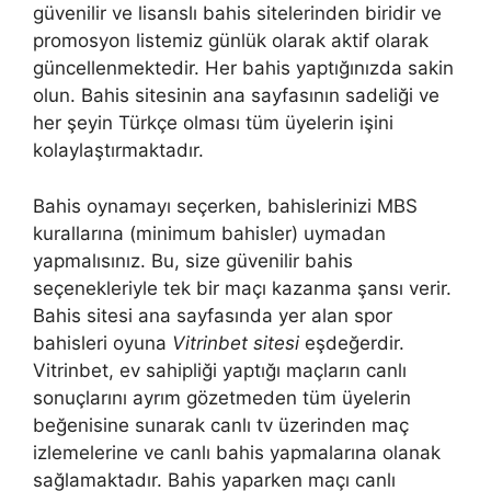
güvenilir ve lisanslı bahis sitelerinden biridir ve
promosyon listemiz günlük olarak aktif olarak
güncellenmektedir. Her bahis yaptığınızda sakin
olun. Bahis sitesinin ana sayfasının sadeliği ve
her şeyin Türkçe olması tüm üyelerin işini
kolaylaştırmaktadır.
Bahis oynamayı seçerken, bahislerinizi MBS
kurallarına (minimum bahisler) uymadan
yapmalısınız. Bu, size güvenilir bahis
seçenekleriyle tek bir maçı kazanma şansı verir.
Bahis sitesi ana sayfasında yer alan spor
bahisleri oyuna
Vitrinbet sitesi
eşdeğerdir.
Vitrinbet, ev sahipliği yaptığı maçların canlı
sonuçlarını ayrım gözetmeden tüm üyelerin
beğenisine sunarak canlı tv üzerinden maç
izlemelerine ve canlı bahis yapmalarına olanak
sağlamaktadır. Bahis yaparken maçı canlı