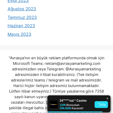
Eylül 2023
Ağustos 2023
Temmuz 2023
Haziran 2023
Mayıs 2023
"Avrasya'nın en büyük reklam platformunda olmak için
Microsoft Teams:
reklam@avrasyamarketing.com
adresimizden veya Telegram: @Avrasyamarketing
adresimizden irtibat kurabilirsiniz. (Tek iletişim
adreslerimiz teams / telegram ve mail adresimizdir.
Harici hiçbir iletişim adresimiz bulunmamaktadır.
Lütfen itibar etmeyiniz.) Türkiye yasalarına göre 7258
sayılı kanun uyarınca yasa dışı bahis oynamanın
cezaları mevcuttur. Şu an bulunduğunuz site hiç bir
şekilde illegal bahis oyunları oynatmıyor ve oynamaya