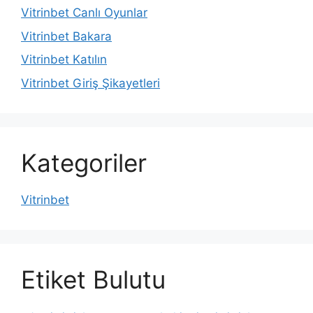
Vitrinbet Canlı Oyunlar
Vitrinbet Bakara
Vitrinbet Katılın
Vitrinbet Giriş Şikayetleri
Kategoriler
Vitrinbet
Etiket Bulutu