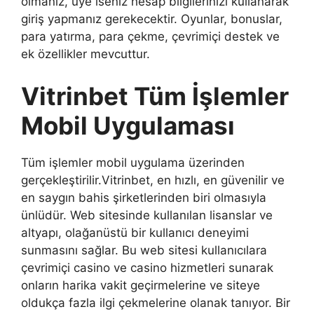
olmanız, üye iseniz hesap bilgilerinizi kullanarak
giriş yapmanız gerekecektir. Oyunlar, bonuslar,
para yatırma, para çekme, çevrimiçi destek ve
ek özellikler mevcuttur.
Vitrinbet Tüm İşlemler
Mobil Uygulaması
Tüm işlemler mobil uygulama üzerinden
gerçekleştirilir.Vitrinbet, en hızlı, en güvenilir ve
en saygın bahis şirketlerinden biri olmasıyla
ünlüdür. Web sitesinde kullanılan lisanslar ve
altyapı, olağanüstü bir kullanıcı deneyimi
sunmasını sağlar. Bu web sitesi kullanıcılara
çevrimiçi casino ve casino hizmetleri sunarak
onların harika vakit geçirmelerine ve siteye
oldukça fazla ilgi çekmelerine olanak tanıyor. Bir