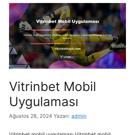
Vitrinbet Mobil
Uygulaması
Ağustos 28, 2024
Yazarı:
admin
Vitrinbet mobil uygulaması Vitrinbet mobil