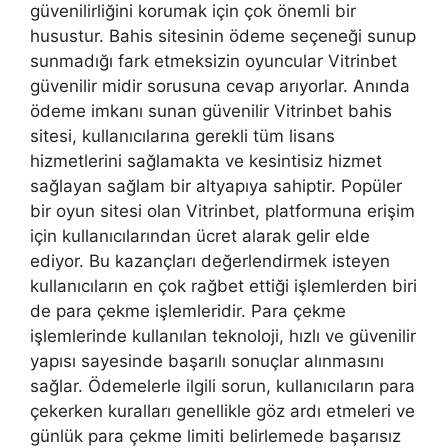
güvenilirliğini korumak için çok önemli bir
husustur. Bahis sitesinin ödeme seçeneği sunup
sunmadığı fark etmeksizin oyuncular Vitrinbet
güvenilir midir sorusuna cevap arıyorlar. Anında
ödeme imkanı sunan güvenilir Vitrinbet bahis
sitesi, kullanıcılarına gerekli tüm lisans
hizmetlerini sağlamakta ve kesintisiz hizmet
sağlayan sağlam bir altyapıya sahiptir. Popüler
bir oyun sitesi olan Vitrinbet, platformuna erişim
için kullanıcılarından ücret alarak gelir elde
ediyor. Bu kazançları değerlendirmek isteyen
kullanıcıların en çok rağbet ettiği işlemlerden biri
de para çekme işlemleridir. Para çekme
işlemlerinde kullanılan teknoloji, hızlı ve güvenilir
yapısı sayesinde başarılı sonuçlar alınmasını
sağlar. Ödemelerle ilgili sorun, kullanıcıların para
çekerken kuralları genellikle göz ardı etmeleri ve
günlük para çekme limiti belirlemede başarısız