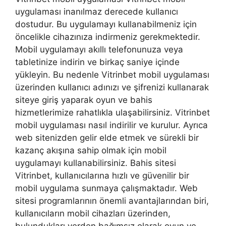
uygulaması inanılmaz derecede kullanıcı
dostudur. Bu uygulamayı kullanabilmeniz için
öncelikle cihazınıza indirmeniz gerekmektedir.
Mobil uygulamayı akıllı telefonunuza veya
tabletinize indirin ve birkaç saniye içinde
yükleyin. Bu nedenle Vitrinbet mobil uygulaması
üzerinden kullanıcı adınızı ve şifrenizi kullanarak
siteye giriş yaparak oyun ve bahis
hizmetlerimize rahatlıkla ulaşabilirsiniz. Vitrinbet
mobil uygulaması nasıl indirilir ve kurulur. Ayrıca
web sitenizden gelir elde etmek ve sürekli bir
kazanç akışına sahip olmak için mobil
uygulamayı kullanabilirsiniz. Bahis sitesi
Vitrinbet, kullanıcılarına hızlı ve güvenilir bir
mobil uygulama sunmaya çalışmaktadır. Web
sitesi programlarının önemli avantajlarından biri,
kullanıcıların mobil cihazları üzerinden,