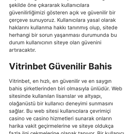
şekilde öne çıkararak kullanıcılara
güvenilirliğimizi gösteren açık ve güvenilir bir
çerçeve sunuyoruz. Kullanıcılara yasal olarak
haklarını kullanma hakkı tanınmış olup, sitede
herhangi bir sorun yaşanması durumunda bu
durum kullanıcının siteye olan güvenini
artıracaktır.
Vitrinbet Güvenilir Bahis
Vitrinbet, en hızlı, en güvenilir ve en saygın
bahis şirketlerinden biri olmasıyla ünlüdür. Web
sitesinde kullanılan lisanslar ve altyapı,
olağanüstü bir kullanıcı deneyimi sunmasını
sağlar. Bu web sitesi kullanıcılara çevrimiçi
casino ve casino hizmetleri sunarak onların
harika vakit geçirmelerine ve siteye oldukça
fazla ilgi çekmelerine olanak tanıyor. Bir kullanıcı