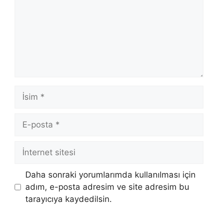
İsim
E-
posta
İnternet
sitesi
Daha sonraki yorumlarımda kullanılması için
adım, e-posta adresim ve site adresim bu
tarayıcıya kaydedilsin.