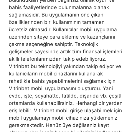
bulundukları yerden bağımsız olarak oyun ve
bahis faaliyetlerinde bulunmalarına olanak
sağlamasıdır. Bu uygulamanın öne çıkan
özelliklerinden biri kullanımının tamamen
ücretsiz olmasıdır. Kullanıcılar mobil uygulama
üzerinden siteye para ekleme ve kazançlarını
çekme seçeneğine sahiptir. Teknolojik
gelişmeler sayesinde artık tüm finansal işlemleri
akıllı telefonlarımızdan takip edebiliyoruz.
Vitrinbet bu teknolojiyi yakından takip ediyor ve
kullanıcıların mobil cihazlarını kullanarak
rahatlıkla bahis yapabilmelerini sağlamak için
Vitrinbet mobil uygulamasını oluşturdu. Yani
evde, işte, seyahatte, tatilde, dışarıda vb. çeşitli
ortamlarda kullanabilirsiniz. Herhangi bir yerden
erişilebilir. Vitrinbet mobil girişe ulaşabilmek için
mobil uygulamayı mobil cihazınıza yüklemeniz
gerekmektedir. Henüz üye değilseniz kayıt