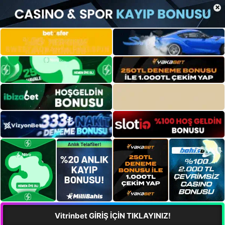
×
Vitrinbet GİRİŞ İÇİN TIKLAYINIZ!