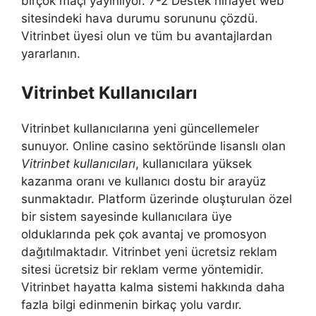
birçok maçı yayınlıyor. 7-2 Destek nihayet web
sitesindeki hava durumu sorununu çözdü.
Vitrinbet üyesi olun ve tüm bu avantajlardan
yararlanın.
Vitrinbet Kullanıcıları
Vitrinbet kullanıcılarına yeni güncellemeler
sunuyor. Online casino sektöründe lisanslı olan
Vitrinbet kullanıcıları
, kullanıcılara yüksek
kazanma oranı ve kullanıcı dostu bir arayüz
sunmaktadır. Platform üzerinde oluşturulan özel
bir sistem sayesinde kullanıcılara üye
olduklarında pek çok avantaj ve promosyon
dağıtılmaktadır. Vitrinbet yeni ücretsiz reklam
sitesi ücretsiz bir reklam verme yöntemidir.
Vitrinbet hayatta kalma sistemi hakkında daha
fazla bilgi edinmenin birkaç yolu vardır.