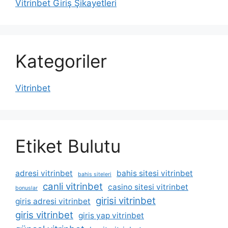
Vitrinbet Giriş Şikayetleri
Kategoriler
Vitrinbet
Etiket Bulutu
adresi vitrinbet
bahis sitesi vitrinbet
bahis siteleri
canli vitrinbet
casino sitesi vitrinbet
bonuslar
girisi vitrinbet
giris adresi vitrinbet
giris vitrinbet
giris yap vitrinbet