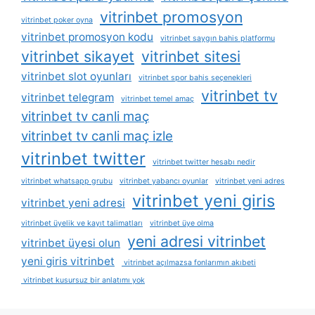
vitrinbet promosyon
vitrinbet poker oyna
vitrinbet promosyon kodu
vitrinbet saygın bahis platformu
vitrinbet sikayet
vitrinbet sitesi
vitrinbet slot oyunları
vitrinbet spor bahis seçenekleri
vitrinbet tv
vitrinbet telegram
vitrinbet temel amaç
vitrinbet tv canli maç
vitrinbet tv canli maç izle
vitrinbet twitter
vitrinbet twitter hesabı nedir
vitrinbet whatsapp grubu
vitrinbet yabancı oyunlar
vitrinbet yeni adres
vitrinbet yeni giris
vitrinbet yeni adresi
vitrinbet üyelik ve kayıt talimatları
vitrinbet üye olma
yeni adresi vitrinbet
vitrinbet üyesi olun
yeni giris vitrinbet
vitrinbet açılmazsa fonlarımın akıbeti
vitrinbet kusursuz bir anlatımı yok