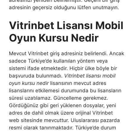
adresinizi yeniden belirlemiştir. Geçerli bir giriş
adresinin geçersiz olduğunu lütfen unutmayın.
Vitrinbet Lisansı Mobil
Oyun Kursu Nedir
Mevcut Vitrinbet giriş adresiniz belirlendi. Ancak
sadece Türkiye’de kullanılan yöntem veya
sistemi ifade etmektedir. Hiçbir ülke böyle bir
başvuruda bulunmadı.
Vitrinbet lisansı mobil
oyun kursu nedir
lisansının mevcut adres
lisanslarını etkilemesi durumunda bu lisansların
süresi uzatılamaz. Güncelleme gerekmez.
Gördüğünüz gibi geri yüklenen dosyalar, yeni
adres de dahil olmak üzere orijinal Vitrinbet
web sitesinde mevcuttur. Uluslararası pazarda
resmi olarak tanınmaktadır. Türkiye’de durum