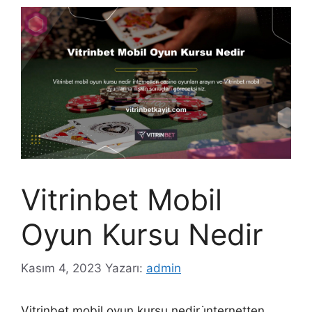
Vitrinbet Mobil
Oyun Kursu Nedir
Kasım 4, 2023
Yazarı:
admin
Vitrinbet mobil oyun kursu nedir i̇nternetten