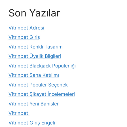
Son Yazılar
Vitrinbet Adresi
Vitrinbet Giriş
Vitrinbet Renkli Tasarım
Vitrinbet Üyelik Bilgileri
Vitrinbet Blackjack Popülerliği
Vitrinbet Saha Katılımı
Vitrinbet Popüler Seçenek
Vitrinbet Şikayet İncelemeleri
Vitrinbet Yeni Bahisler
Vitrinbet
Vitrinbet Giriş Engeli