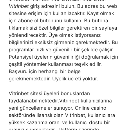
Vitrinbet
giriş adresini bulun. Bu adres bu web
sitesine erişim için kullanılacaktır. Kayıt olmak
için abone ol butonunu kullanın. Bu butona
tıklamak sizi özel bilgiler gerektiren bir sayfaya
yönlendirecektir. Üye olmak istiyorsanız
bilgilerinizi eksiksiz girmeniz gerekmektedir. Bu
programlar hızlı ve güvenilir bir şekilde çalışır.
Potansiyel üyelerin güvenilirliği doğrulamak için
çeşitli yöntemler kullanması teşvik edilir.
Başvuru için herhangi bir belge
gerekmemektedir. Üyelik ücreti yoktur.
Vitrinbet sitesi üyeleri bonuslardan
faydalanabilmektedir.Vitrinbet kullanıcılarına
yeni güncellemeler sunuyor. Online casino
sektöründe lisanslı olan Vitrinbet, kullanıcılara
yüksek kazanma oranı ve kullanıcı dostu bir
arayüz sunmaktadır. Platform üzerinde