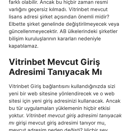
farklı olabilir. Ancak bu hiçbir zaman resmi
varlığını geçersiz kılmadı. Vitrinbet mevcut
lisans adresi şirket açısından önemli midir?
Elbette şirket genelinde değiştirilmeyecek veya
güncellenmeyecektir. AB ülkelerindeki şirketler
bilişim kuruluşlarının kararları nedeniyle
kapatılamaz.
Vitrinbet Mevcut Giriş
Adresimi Tanıyacak Mı
Vitrinbet Giriş bağlantısını kullandığınızda sizi
yeni bir web sitesine yönlendirecek ve o web
sitesi için yeni giriş adresinizi kullanacak. Ancak
bu tür uygulamaları yüklemenin hiçbir etkisi
yoktur.
Vitrinbet mevcut giriş adresimi tanıyacak
mı
girişi mevcut giriş adresimi tanıyor mu,
mevcut adresim neden değişti? Hiçbir şey