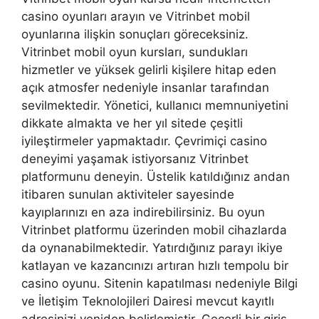
casino oyunları arayın ve Vitrinbet mobil
oyunlarına ilişkin sonuçları göreceksiniz.
Vitrinbet mobil oyun kursları, sundukları
hizmetler ve yüksek gelirli kişilere hitap eden
açık atmosfer nedeniyle insanlar tarafından
sevilmektedir. Yönetici, kullanıcı memnuniyetini
dikkate almakta ve her yıl sitede çeşitli
iyileştirmeler yapmaktadır. Çevrimiçi casino
deneyimi yaşamak istiyorsanız Vitrinbet
platformunu deneyin. Üstelik katıldığınız andan
itibaren sunulan aktiviteler sayesinde
kayıplarınızı en aza indirebilirsiniz. Bu oyun
Vitrinbet platformu üzerinden mobil cihazlarda
da oynanabilmektedir. Yatırdığınız parayı ikiye
katlayan ve kazancınızı artıran hızlı tempolu bir
casino oyunu. Sitenin kapatılması nedeniyle Bilgi
ve İletişim Teknolojileri Dairesi mevcut kayıtlı