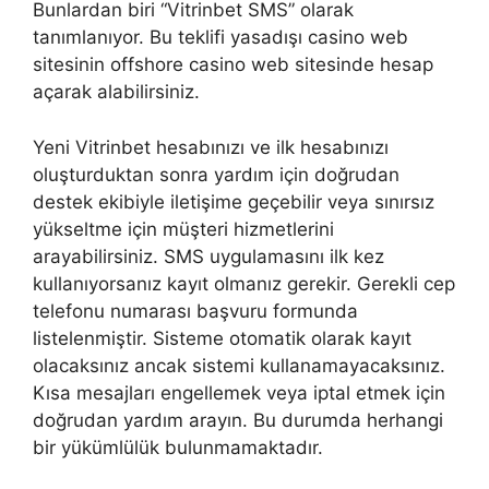
Bunlardan biri “Vitrinbet SMS” olarak
tanımlanıyor. Bu teklifi yasadışı casino web
sitesinin offshore casino web sitesinde hesap
açarak alabilirsiniz.
Yeni Vitrinbet hesabınızı ve ilk hesabınızı
oluşturduktan sonra yardım için doğrudan
destek ekibiyle iletişime geçebilir veya sınırsız
yükseltme için müşteri hizmetlerini
arayabilirsiniz. SMS uygulamasını ilk kez
kullanıyorsanız kayıt olmanız gerekir. Gerekli cep
telefonu numarası başvuru formunda
listelenmiştir. Sisteme otomatik olarak kayıt
olacaksınız ancak sistemi kullanamayacaksınız.
Kısa mesajları engellemek veya iptal etmek için
doğrudan yardım arayın. Bu durumda herhangi
bir yükümlülük bulunmamaktadır.