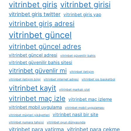
vitrinbet giris
vitrinbet girisi
vitrinbet giris twitter
vitrinbet giris yap
vitrinbet giriş adresi
vitrinbet güncel
vitrinbet güncel adres
vitrinbet güncel adresi
vitrinbet güvenilir bahis
vitrinbet güvenilir bahis sitesi
vitrinbet güvenlir mi
vitrinbet i̇letişim
vitrinbet i̇letişim bilgi
vitrinbet i̇nternet adresi
vitrinbet i̇os basketbol
vitrinbet kayit
vitrinbet markalı slot
vitrinbet maç izle
vitrinbet maç izleme
vitrinbet mobil uygulama
vitrinbet mobil uygulaması
vitrinbet nasil bir site
vitrinbet müşteri şikâyetleri
vitrinbet numara tahsisi
vitrinbet oyun dünyasında
vitrinbet para yatirma
vitrinbet para çekme