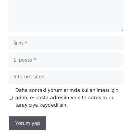
İsim
E-
posta
İnternet
sitesi
Daha sonraki yorumlarımda kullanılması için
adım, e-posta adresim ve site adresim bu
tarayıcıya kaydedilsin.