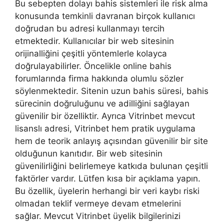
Bu sebepten dolayı bahis sistemleri ile risk alma
konusunda temkinli davranan birçok kullanıcı
doğrudan bu adresi kullanmayı tercih
etmektedir. Kullanıcılar bir web sitesinin
orijinalliğini çeşitli yöntemlerle kolayca
doğrulayabilirler. Öncelikle online bahis
forumlarında firma hakkında olumlu sözler
söylenmektedir. Sitenin uzun bahis süresi, bahis
sürecinin doğruluğunu ve adilliğini sağlayan
güvenilir bir özelliktir. Ayrıca Vitrinbet mevcut
lisanslı adresi, Vitrinbet hem pratik uygulama
hem de teorik anlayış açısından güvenilir bir site
olduğunun kanıtıdır. Bir web sitesinin
güvenilirliğini belirlemeye katkıda bulunan çeşitli
faktörler vardır. Lütfen kısa bir açıklama yapın.
Bu özellik, üyelerin herhangi bir veri kaybı riski
olmadan teklif vermeye devam etmelerini
sağlar. Mevcut Vitrinbet üyelik bilgilerinizi