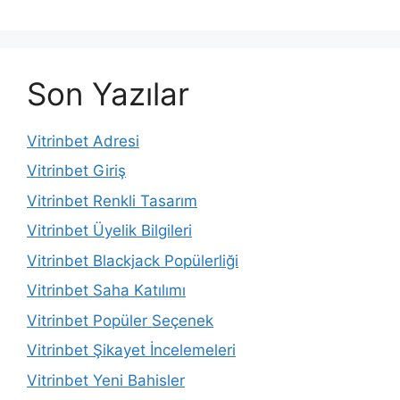
Son Yazılar
Vitrinbet Adresi
Vitrinbet Giriş
Vitrinbet Renkli Tasarım
Vitrinbet Üyelik Bilgileri
Vitrinbet Blackjack Popülerliği
Vitrinbet Saha Katılımı
Vitrinbet Popüler Seçenek
Vitrinbet Şikayet İncelemeleri
Vitrinbet Yeni Bahisler