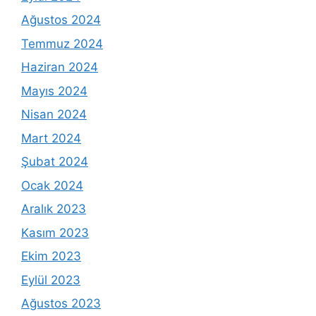
Ağustos 2024
Temmuz 2024
Haziran 2024
Mayıs 2024
Nisan 2024
Mart 2024
Şubat 2024
Ocak 2024
Aralık 2023
Kasım 2023
Ekim 2023
Eylül 2023
Ağustos 2023