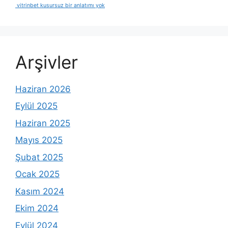
vitrinbet kusursuz bir anlatımı yok
Arşivler
Haziran 2026
Eylül 2025
Haziran 2025
Mayıs 2025
Şubat 2025
Ocak 2025
Kasım 2024
Ekim 2024
Eylül 2024