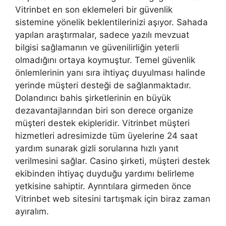
Vitrinbet en son eklemeleri bir güvenlik
sistemine yönelik beklentilerinizi aşıyor. Sahada
yapılan araştırmalar, sadece yazılı mevzuat
bilgisi sağlamanın ve güvenilirliğin yeterli
olmadığını ortaya koymuştur. Temel güvenlik
önlemlerinin yanı sıra ihtiyaç duyulması halinde
yerinde müşteri desteği de sağlanmaktadır.
Dolandırıcı bahis şirketlerinin en büyük
dezavantajlarından biri son derece organize
müşteri destek ekipleridir. Vitrinbet müşteri
hizmetleri adresimizde tüm üyelerine 24 saat
yardım sunarak gizli sorularına hızlı yanıt
verilmesini sağlar. Casino şirketi, müşteri destek
ekibinden ihtiyaç duyduğu yardımı belirleme
yetkisine sahiptir. Ayrıntılara girmeden önce
Vitrinbet web sitesini tartışmak için biraz zaman
ayıralım.