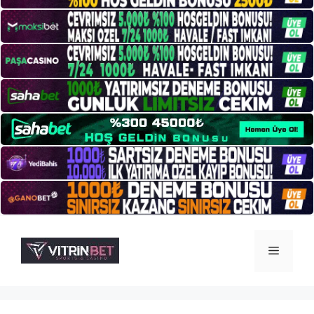
İçeriğe
atla
Menü