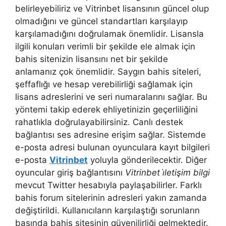
belirleyebiliriz ve Vitrinbet lisansının güncel olup
olmadığını ve güncel standartları karşılayıp
karşılamadığını doğrulamak önemlidir. Lisansla
ilgili konuları verimli bir şekilde ele almak için
bahis sitenizin lisansını net bir şekilde
anlamanız çok önemlidir. Saygın bahis siteleri,
şeffaflığı ve hesap verebilirliği sağlamak için
lisans adreslerini ve seri numaralarını sağlar. Bu
yöntemi takip ederek ehliyetinizin geçerliliğini
rahatlıkla doğrulayabilirsiniz. Canlı destek
bağlantısı ses adresine erişim sağlar. Sistemde
e-posta adresi bulunan oyunculara kayıt bilgileri
e-posta
Vitrinbet
yoluyla gönderilecektir. Diğer
oyuncular giriş bağlantısını
Vitrinbet i̇letişim bilgi
mevcut Twitter hesabıyla paylaşabilirler. Farklı
bahis forum sitelerinin adresleri yakın zamanda
değiştirildi. Kullanıcıların karşılaştığı sorunların
başında bahis sitesinin güvenilirliği gelmektedir.