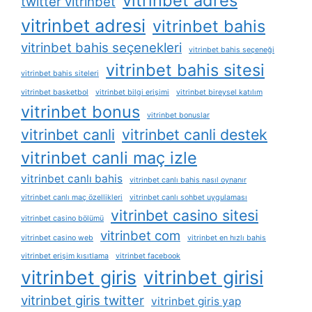
vitrinbet adres
twitter vitrinbet
vitrinbet adresi
vitrinbet bahis
vitrinbet bahis seçenekleri
vitrinbet bahis seçeneği
vitrinbet bahis sitesi
vitrinbet bahis siteleri
vitrinbet basketbol
vitrinbet bilgi erişimi
vitrinbet bireysel katılım
vitrinbet bonus
vitrinbet bonuslar
vitrinbet canli
vitrinbet canli destek
vitrinbet canli maç izle
vitrinbet canlı bahis
vitrinbet canlı bahis nasıl oynanır
vitrinbet canlı maç özellikleri
vitrinbet canlı sohbet uygulaması
vitrinbet casino sitesi
vitrinbet casino bölümü
vitrinbet com
vitrinbet casino web
vitrinbet en hızlı bahis
vitrinbet erişim kısıtlama
vitrinbet facebook
vitrinbet giris
vitrinbet girisi
vitrinbet giris twitter
vitrinbet giris yap