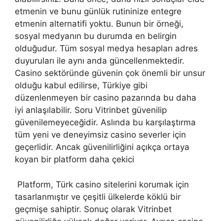
etmenin ve bunu günlük rutininize entegre
etmenin alternatifi yoktu. Bunun bir örneği,
sosyal medyanın bu durumda en belirgin
olduğudur. Tüm sosyal medya hesapları adres
duyuruları ile aynı anda güncellenmektedir.
Casino sektöründe güvenin çok önemli bir unsur
olduğu kabul edilirse, Türkiye gibi
düzenlenmeyen bir casino pazarında bu daha
iyi anlaşılabilir. Soru Vitrinbet güvenilip
güvenilemeyeceğidir. Aslında bu karşılaştırma
tüm yeni ve deneyimsiz casino severler için
geçerlidir. Ancak güvenilirliğini açıkça ortaya
koyan bir platform daha çekici
Platform, Türk casino sitelerini korumak için
tasarlanmıştır ve çeşitli ülkelerde köklü bir
geçmişe sahiptir. Sonuç olarak Vitrinbet