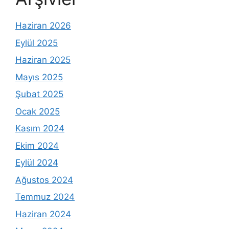
Haziran 2026
Eylül 2025
Haziran 2025
Mayıs 2025
Şubat 2025
Ocak 2025
Kasım 2024
Ekim 2024
Eylül 2024
Ağustos 2024
Temmuz 2024
Haziran 2024