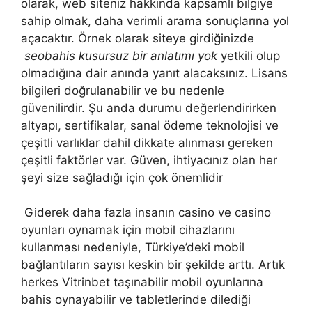
olarak, web siteniz hakkında kapsamlı bilgiye
sahip olmak, daha verimli arama sonuçlarına yol
açacaktır. Örnek olarak siteye girdiğinizde
seobahis kusursuz bir anlatımı yok
yetkili olup
olmadığına dair anında yanıt alacaksınız. Lisans
bilgileri doğrulanabilir ve bu nedenle
güvenilirdir. Şu anda durumu değerlendirirken
altyapı, sertifikalar, sanal ödeme teknolojisi ve
çeşitli varlıklar dahil dikkate alınması gereken
çeşitli faktörler var. Güven, ihtiyacınız olan her
şeyi size sağladığı için çok önemlidir
Giderek daha fazla insanın casino ve casino
oyunları oynamak için mobil cihazlarını
kullanması nedeniyle, Türkiye’deki mobil
bağlantıların sayısı keskin bir şekilde arttı. Artık
herkes Vitrinbet taşınabilir mobil oyunlarına
bahis oynayabilir ve tabletlerinde dilediği