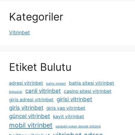
Kategoriler
Vitrinbet
Etiket Bulutu
adresi vitrinbet
bahis sitesi vitrinbet
bahis siteleri
canli vitrinbet
casino sitesi vitrinbet
bonuslar
girisi vitrinbet
giris adresi vitrinbet
giris vitrinbet
giris yap vitrinbet
güncel vitrinbet
kayit vitrinbet
mobil vitrinbet
seobahi poker destek bölümü