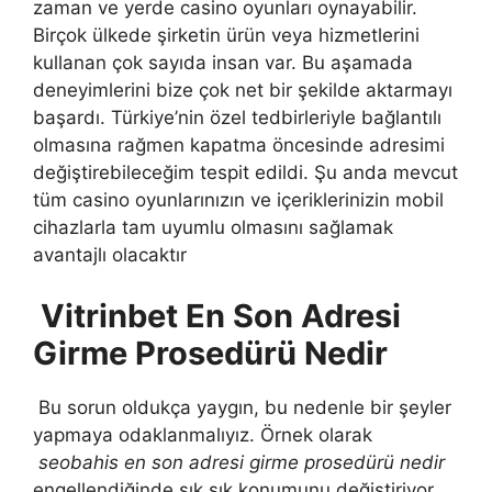
zaman ve yerde casino oyunları oynayabilir.
Birçok ülkede şirketin ürün veya hizmetlerini
kullanan çok sayıda insan var. Bu aşamada
deneyimlerini bize çok net bir şekilde aktarmayı
başardı. Türkiye’nin özel tedbirleriyle bağlantılı
olmasına rağmen kapatma öncesinde adresimi
değiştirebileceğim tespit edildi. Şu anda mevcut
tüm casino oyunlarınızın ve içeriklerinizin mobil
cihazlarla tam uyumlu olmasını sağlamak
avantajlı olacaktır
Vitrinbet En Son Adresi
Girme Prosedürü Nedir
Bu sorun oldukça yaygın, bu nedenle bir şeyler
yapmaya odaklanmalıyız. Örnek olarak
seobahis en son adresi girme prosedürü nedir
engellendiğinde sık sık konumunu değiştiriyor