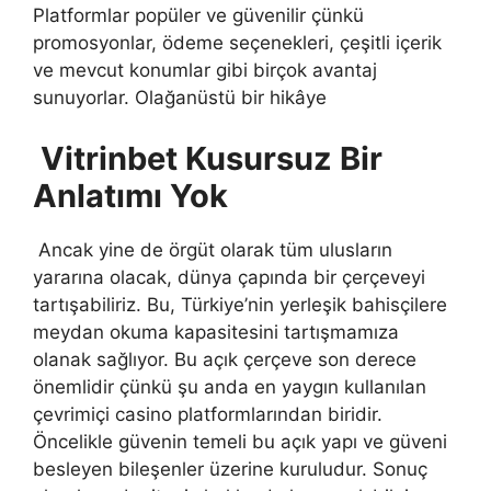
Platformlar popüler ve güvenilir çünkü
promosyonlar, ödeme seçenekleri, çeşitli içerik
ve mevcut konumlar gibi birçok avantaj
sunuyorlar. Olağanüstü bir hikâye
Vitrinbet Kusursuz Bir
Anlatımı Yok
Ancak yine de örgüt olarak tüm ulusların
yararına olacak, dünya çapında bir çerçeveyi
tartışabiliriz. Bu, Türkiye’nin yerleşik bahisçilere
meydan okuma kapasitesini tartışmamıza
olanak sağlıyor. Bu açık çerçeve son derece
önemlidir çünkü şu anda en yaygın kullanılan
çevrimiçi casino platformlarından biridir.
Öncelikle güvenin temeli bu açık yapı ve güveni
besleyen bileşenler üzerine kuruludur. Sonuç