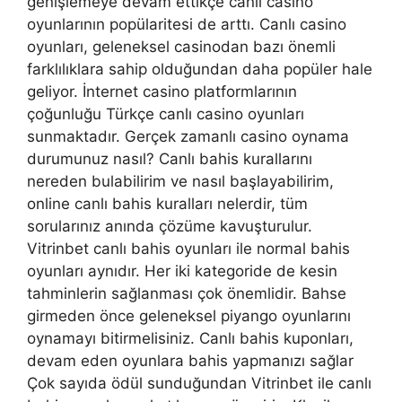
genişlemeye devam ettikçe canlı casino
oyunlarının popülaritesi de arttı. Canlı casino
oyunları, geleneksel casinodan bazı önemli
farklılıklara sahip olduğundan daha popüler hale
geliyor. İnternet casino platformlarının
çoğunluğu Türkçe canlı casino oyunları
sunmaktadır. Gerçek zamanlı casino oynama
durumunuz nasıl? Canlı bahis kurallarını
nereden bulabilirim ve nasıl başlayabilirim,
online canlı bahis kuralları nelerdir, tüm
sorularınız anında çözüme kavuşturulur.
Vitrinbet canlı bahis oyunları ile normal bahis
oyunları aynıdır. Her iki kategoride de kesin
tahminlerin sağlanması çok önemlidir. Bahse
girmeden önce geleneksel piyango oyunlarını
oynamayı bitirmelisiniz. Canlı bahis kuponları,
devam eden oyunlara bahis yapmanızı sağlar
Çok sayıda ödül sunduğundan Vitrinbet ile canlı