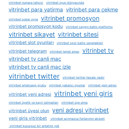
vitrinbet numara tahsisi
vitrinbet oyun dünyasında
vitrinbet para yatirma
vitrinbet para çekme
vitrinbet promosyon
vitrinbet poker oyna
vitrinbet promosyon kodu
vitrinbet saygın bahis platformu
vitrinbet sikayet
vitrinbet sitesi
vitrinbet slot oyunları
vitrinbet spor bahis seçenekleri
vitrinbet tv
vitrinbet telegram
vitrinbet temel amaç
vitrinbet tv canli maç
vitrinbet tv canli maç izle
vitrinbet twitter
vitrinbet twitter hesabı nedir
vitrinbet whatsapp grubu
vitrinbet yabancı oyunlar
vitrinbet yeni adres
vitrinbet yeni giris
vitrinbet yeni adresi
vitrinbet üyelik ve kayıt talimatları
vitrinbet üye olma
yeni adresi vitrinbet
vitrinbet üyesi olun
yeni giris vitrinbet
vitrinbet açılmazsa fonlarımın akıbeti
vitrinbet kusursuz bir anlatımı yok