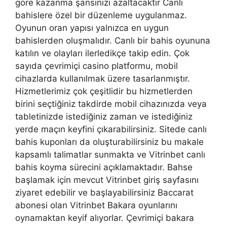
göre kazanma şansınızı azaltacaktır Canlı
bahislere özel bir düzenleme uygulanmaz.
Oyunun oran yapısı yalnızca en uygun
bahislerden oluşmalıdır. Canlı bir bahis oyununa
katılın ve olayları ilerledikçe takip edin. Çok
sayıda çevrimiçi casino platformu, mobil
cihazlarda kullanılmak üzere tasarlanmıştır.
Hizmetlerimiz çok çeşitlidir bu hizmetlerden
birini seçtiğiniz takdirde mobil cihazınızda veya
tabletinizde istediğiniz zaman ve istediğiniz
yerde maçın keyfini çıkarabilirsiniz. Sitede canlı
bahis kuponları da oluşturabilirsiniz bu makale
kapsamlı talimatlar sunmakta ve Vitrinbet canlı
bahis koyma sürecini açıklamaktadır. Bahse
başlamak için mevcut Vitrinbet giriş sayfasını
ziyaret edebilir ve başlayabilirsiniz Baccarat
abonesi olan Vitrinbet Bakara oyunlarını
oynamaktan keyif alıyorlar. Çevrimiçi bakara