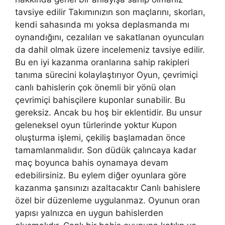
tavsiye edilir Takımınızın son maçlarını, skorları,
kendi sahasında mı yoksa deplasmanda mı
oynandığını, cezalıları ve sakatlanan oyuncuları
da dahil olmak üzere incelemeniz tavsiye edilir.
Bu en iyi kazanma oranlarına sahip rakipleri
tanıma sürecini kolaylaştırıyor Oyun, çevrimiçi
canlı bahislerin çok önemli bir yönü olan
çevrimiçi bahisçilere kuponlar sunabilir. Bu
gereksiz. Ancak bu hoş bir eklentidir. Bu unsur
geleneksel oyun türlerinde yoktur Kupon
oluşturma işlemi, çekiliş başlamadan önce
tamamlanmalıdır. Son düdük çalıncaya kadar
maç boyunca bahis oynamaya devam
edebilirsiniz. Bu eylem diğer oyunlara göre
kazanma şansınızı azaltacaktır Canlı bahislere
özel bir düzenleme uygulanmaz. Oyunun oran
yapısı yalnızca en uygun bahislerden