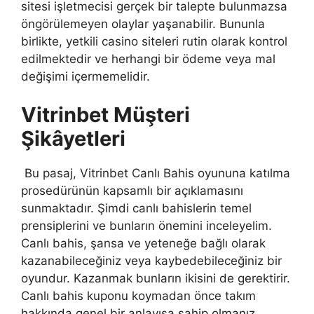
sitesi işletmecisi gerçek bir talepte bulunmazsa
öngörülemeyen olaylar yaşanabilir. Bununla
birlikte, yetkili casino siteleri rutin olarak kontrol
edilmektedir ve herhangi bir ödeme veya mal
değişimi içermemelidir.
Vitrinbet Müşteri
Şikâyetleri
Bu pasaj, Vitrinbet Canlı Bahis oyununa katılma
prosedürünün kapsamlı bir açıklamasını
sunmaktadır. Şimdi canlı bahislerin temel
prensiplerini ve bunların önemini inceleyelim.
Canlı bahis, şansa ve yeteneğe bağlı olarak
kazanabileceğiniz veya kaybedebileceğiniz bir
oyundur. Kazanmak bunların ikisini de gerektirir.
Canlı bahis kuponu koymadan önce takım
hakkında genel bir anlayışa sahip olmanız