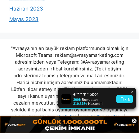
Haziran 2023
Mayıs 2023
"Avrasya'nın en büyük reklam platformunda olmak için
Microsoft Teams:
reklam@avrasyamarketing.com
adresimizden veya Telegram: @Avrasyamarketing
adresimizden irtibat kurabilirsiniz. (Tek iletişim
adreslerimiz teams / telegram ve mail adresimizdir.
Harici hiçbir iletişim adresimiz bulunmamaktadır.
Lütfen itibar etmeyiniz.) Türkiye yasalarına göre 7258
sayılı kanun uyarınca yasa dışı bahis oynamanın
cezaları mevcuttur. Şu an bulunduğunuz site hiç bir
şekilde illegal bahis oyunları oynatmıyor ve oynamaya
aracı olmuyordur.
petrabahis
|
istanbulbahisadres
|
×
galabetbonuss
|
betivogit
|
altaybet
|
gizabet
|
wiocasino
|
betweenn
"