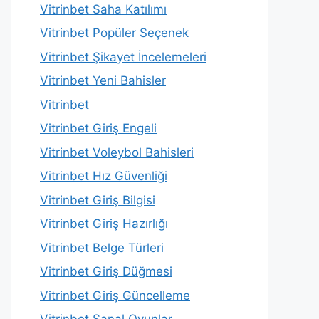
Vitrinbet Saha Katılımı
Vitrinbet Popüler Seçenek
Vitrinbet Şikayet İncelemeleri
Vitrinbet Yeni Bahisler
Vitrinbet
Vitrinbet Giriş Engeli
Vitrinbet Voleybol Bahisleri
Vitrinbet Hız Güvenliği
Vitrinbet Giriş Bilgisi
Vitrinbet Giriş Hazırlığı
Vitrinbet Belge Türleri
Vitrinbet Giriş Düğmesi
Vitrinbet Giriş Güncelleme