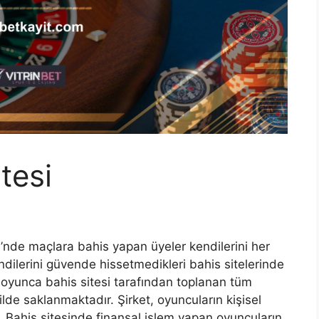
tesi
si’nde maçlara bahis yapan üyeler kendilerini her
dilerini güvende hissetmedikleri bahis sitelerinde
boyunca bahis sitesi tarafından toplanan tüm
kilde saklanmaktadır. Şirket, oyuncuların kişisel
r. Bahis sitesinde finansal işlem yapan oyuncuların