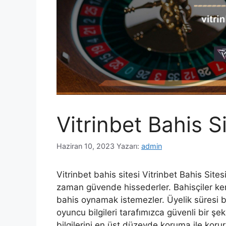
Vitrinbet Bahis Si
Haziran 10, 2023
Yazarı:
admin
Vitrinbet bahis sitesi Vitrinbet Bahis Site
zaman güvende hissederler. Bahisçiler ken
bahis oynamak istemezler. Üyelik süresi 
oyuncu bilgileri tarafımızca güvenli bir şe
bilgilerini en üst düzeyde koruma ile koru