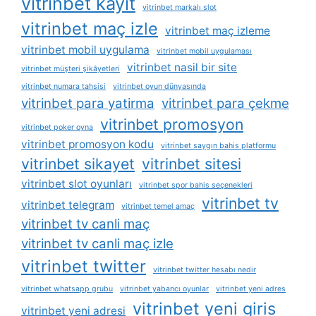
vitrinbet kayit
vitrinbet markalı slot
vitrinbet maç izle
vitrinbet maç izleme
vitrinbet mobil uygulama
vitrinbet mobil uygulaması
vitrinbet nasil bir site
vitrinbet müşteri şikâyetleri
vitrinbet numara tahsisi
vitrinbet oyun dünyasında
vitrinbet para yatirma
vitrinbet para çekme
vitrinbet promosyon
vitrinbet poker oyna
vitrinbet promosyon kodu
vitrinbet saygın bahis platformu
vitrinbet sikayet
vitrinbet sitesi
vitrinbet slot oyunları
vitrinbet spor bahis seçenekleri
vitrinbet tv
vitrinbet telegram
vitrinbet temel amaç
vitrinbet tv canli maç
vitrinbet tv canli maç izle
vitrinbet twitter
vitrinbet twitter hesabı nedir
vitrinbet whatsapp grubu
vitrinbet yabancı oyunlar
vitrinbet yeni adres
vitrinbet yeni giris
vitrinbet yeni adresi