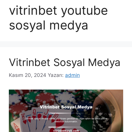
vitrinbet youtube
sosyal medya
Vitrinbet Sosyal Medya
Kasım 20, 2024
Yazarı:
admin