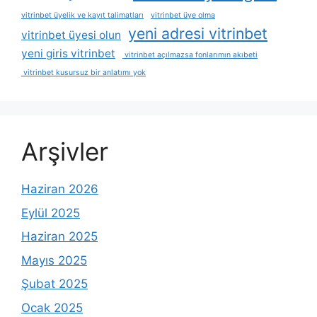
vitrinbet üyelik ve kayıt talimatları
vitrinbet üye olma
yeni adresi vitrinbet
vitrinbet üyesi olun
yeni giris vitrinbet
vitrinbet açılmazsa fonlarımın akıbeti
vitrinbet kusursuz bir anlatımı yok
Arşivler
Haziran 2026
Eylül 2025
Haziran 2025
Mayıs 2025
Şubat 2025
Ocak 2025