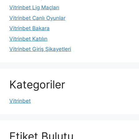
Vitrinbet Lig Maçları
Vitrinbet Canlı Oyunlar
Vitrinbet Bakara
Vitrinbet Katılın
Vitrinbet Giriş Şikayetleri
Kategoriler
Vitrinbet
Etiket Bulutu