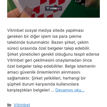
Vitrinbet sosyal medya sitede yapılması
gereken bir diğer işlem ise para çekme
talebinde bulunmaktır. Bazen şirket, çekim
süreci sırasında özel belgeler talep edebilir.
Şirket yöneticileri gerekli olduğunu tespit ederse
Vitrinbet geri çekilmesini onaylamadan önce
özel belgeler talep edebilirler. Belge istemenin
amacı güvenlik önlemlerinin alınmasını
sağlamaktır. Şirket yetkilileri, herhangi bir
şüpheli durum karşısında kullanıcılara
karşılaştıkları belgeleri …
Devamını oku…
Kategoriler
Vitrinbet