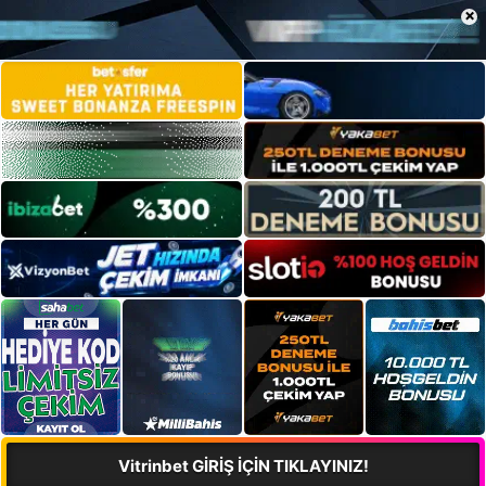
×
Vitrinbet GİRİŞ İÇİN TIKLAYINIZ!