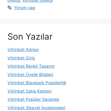
üyeliği
,
vitrinbet üyeliği
Yorum yap
Son Yazılar
Vitrinbet Adresi
Vitrinbet Giriş
Vitrinbet Renkli Tasarım
Vitrinbet Üyelik Bilgileri
Vitrinbet Blackjack Popülerliği
Vitrinbet Saha Katılımı
Vitrinbet Popüler Seçenek
Vitrinbet Şikayet İncelemeleri