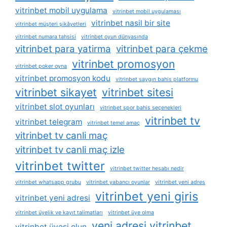
vitrinbet mobil uygulama
vitrinbet mobil uygulaması
vitrinbet nasil bir site
vitrinbet müşteri şikâyetleri
vitrinbet numara tahsisi
vitrinbet oyun dünyasında
vitrinbet para yatirma
vitrinbet para çekme
vitrinbet promosyon
vitrinbet poker oyna
vitrinbet promosyon kodu
vitrinbet saygın bahis platformu
vitrinbet sikayet
vitrinbet sitesi
vitrinbet slot oyunları
vitrinbet spor bahis seçenekleri
vitrinbet tv
vitrinbet telegram
vitrinbet temel amaç
vitrinbet tv canli maç
vitrinbet tv canli maç izle
vitrinbet twitter
vitrinbet twitter hesabı nedir
vitrinbet whatsapp grubu
vitrinbet yabancı oyunlar
vitrinbet yeni adres
vitrinbet yeni giris
vitrinbet yeni adresi
vitrinbet üyelik ve kayıt talimatları
vitrinbet üye olma
yeni adresi vitrinbet
vitrinbet üyesi olun