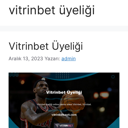
vitrinbet üyeliği
Vitrinbet Üyeliği
Aralık 13, 2023
Yazarı:
admin