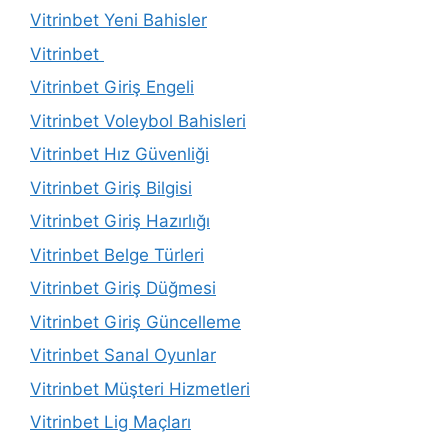
Vitrinbet Yeni Bahisler
Vitrinbet
Vitrinbet Giriş Engeli
Vitrinbet Voleybol Bahisleri
Vitrinbet Hız Güvenliği
Vitrinbet Giriş Bilgisi
Vitrinbet Giriş Hazırlığı
Vitrinbet Belge Türleri
Vitrinbet Giriş Düğmesi
Vitrinbet Giriş Güncelleme
Vitrinbet Sanal Oyunlar
Vitrinbet Müşteri Hizmetleri
Vitrinbet Lig Maçları