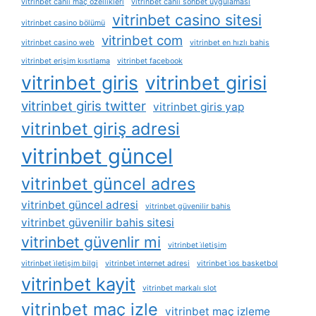
vitrinbet canlı maç özellikleri
vitrinbet canlı sohbet uygulaması
vitrinbet casino sitesi
vitrinbet casino bölümü
vitrinbet com
vitrinbet casino web
vitrinbet en hızlı bahis
vitrinbet erişim kısıtlama
vitrinbet facebook
vitrinbet giris
vitrinbet girisi
vitrinbet giris twitter
vitrinbet giris yap
vitrinbet giriş adresi
vitrinbet güncel
vitrinbet güncel adres
vitrinbet güncel adresi
vitrinbet güvenilir bahis
vitrinbet güvenilir bahis sitesi
vitrinbet güvenlir mi
vitrinbet i̇letişim
vitrinbet i̇letişim bilgi
vitrinbet i̇nternet adresi
vitrinbet i̇os basketbol
vitrinbet kayit
vitrinbet markalı slot
vitrinbet maç izle
vitrinbet maç izleme