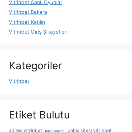
Vitrinbet Canlı Oyunlar
Vitrinbet Bakara
Vitrinbet Katılın
Vitrinbet Giriş Şikayetleri
Kategoriler
Vitrinbet
Etiket Bulutu
adresi vitrinbet
bahis sitesi vitrinbet
bahis siteleri