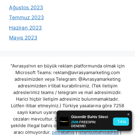
Ağustos 2023
Temmuz 2023
Haziran 2023
Mayıs 2023
"Avrasya'nın en büyük reklam platformunda olmak için
Microsoft Teams:
reklam@avrasyamarketing.com
adresimizden veya Telegram: @Avrasyamarketing
adresimizden irtibat kurabilirsiniz. (Tek iletişim
adreslerimiz teams / telegram ve mail adresimizdir.
Harici hiçbir iletişim adresimiz bulunmamaktadır.
Lütfen itibar etmeyiniz.) Türkiye yasalarına göre 7258
sayılı kanun uyarınca yasa dışı bahis oynamanın
cezaları mevcuttur. Şu an bulunduğunuz site hiç bir
şekilde illegal bahis oyunları oynatmıyor ve oynamaya
aracı olmuyordur.
petrabahis
|
istanbulbahisadres
|