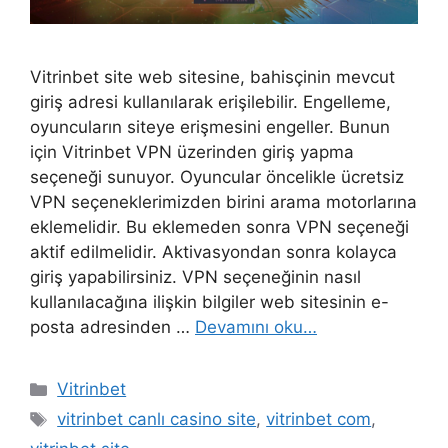
Vitrinbet site web sitesine, bahisçinin mevcut
giriş adresi kullanılarak erişilebilir. Engelleme,
oyuncuların siteye erişmesini engeller. Bunun
için Vitrinbet VPN üzerinden giriş yapma
seçeneği sunuyor. Oyuncular öncelikle ücretsiz
VPN seçeneklerimizden birini arama motorlarına
eklemelidir. Bu eklemeden sonra VPN seçeneği
aktif edilmelidir. Aktivasyondan sonra kolayca
giriş yapabilirsiniz. VPN seçeneğinin nasıl
kullanılacağına ilişkin bilgiler web sitesinin e-
posta adresinden …
Devamını oku…
Kategoriler
Vitrinbet
Etiketler
vitrinbet canlı casino site
,
vitrinbet com
,