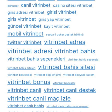
canli vitrinbet
casino sitesi vitrinbet
bonuslar
girisi vitrinbet
giris adresi vitrinbet
giris vitrinbet
giris yap vitrinbet
güncel vitrinbet
kayit vitrinbet
mobil vitrinbet
seobahi poker destek bölümü
vitrinbet adres
twitter vitrinbet
vitrinbet adresi
vitrinbet bahis
vitrinbet bahis seçenekleri
vitrinbet bahis seçeneği
vitrinbet bahis sitesi
vitrinbet bahis siteleri
vitrinbet basketbol
vitrinbet bilgi erişimi
vitrinbet bireysel katılım
vitrinbet bonus
vitrinbet bonuslar
vitrinbet canli
vitrinbet canli destek
vitrinbet canli maç izle
vitrinbet canlı bahis
vitrinbet canlı bahis nasıl oynanır