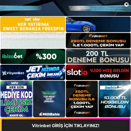
×
Vitrinbet GİRİŞ İÇİN TIKLAYINIZ!