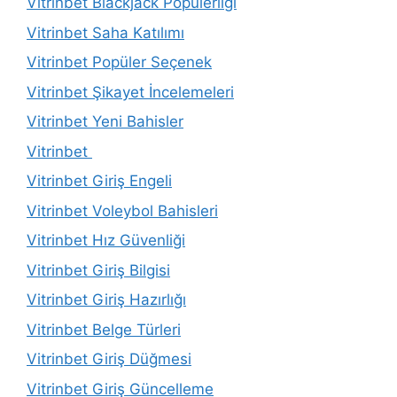
Vitrinbet Blackjack Popülerliği
Vitrinbet Saha Katılımı
Vitrinbet Popüler Seçenek
Vitrinbet Şikayet İncelemeleri
Vitrinbet Yeni Bahisler
Vitrinbet
Vitrinbet Giriş Engeli
Vitrinbet Voleybol Bahisleri
Vitrinbet Hız Güvenliği
Vitrinbet Giriş Bilgisi
Vitrinbet Giriş Hazırlığı
Vitrinbet Belge Türleri
Vitrinbet Giriş Düğmesi
Vitrinbet Giriş Güncelleme