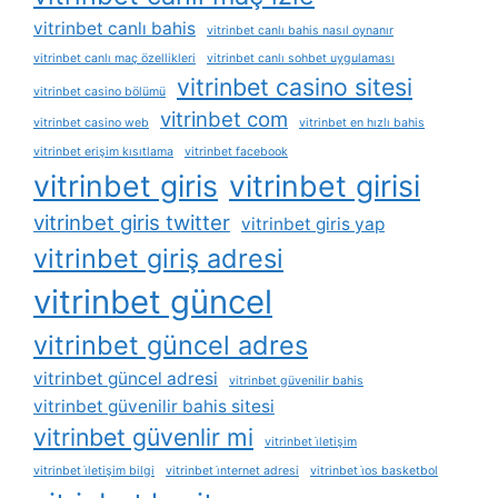
vitrinbet canlı bahis
vitrinbet canlı bahis nasıl oynanır
vitrinbet canlı maç özellikleri
vitrinbet canlı sohbet uygulaması
vitrinbet casino sitesi
vitrinbet casino bölümü
vitrinbet com
vitrinbet casino web
vitrinbet en hızlı bahis
vitrinbet erişim kısıtlama
vitrinbet facebook
vitrinbet giris
vitrinbet girisi
vitrinbet giris twitter
vitrinbet giris yap
vitrinbet giriş adresi
vitrinbet güncel
vitrinbet güncel adres
vitrinbet güncel adresi
vitrinbet güvenilir bahis
vitrinbet güvenilir bahis sitesi
vitrinbet güvenlir mi
vitrinbet i̇letişim
vitrinbet i̇letişim bilgi
vitrinbet i̇nternet adresi
vitrinbet i̇os basketbol