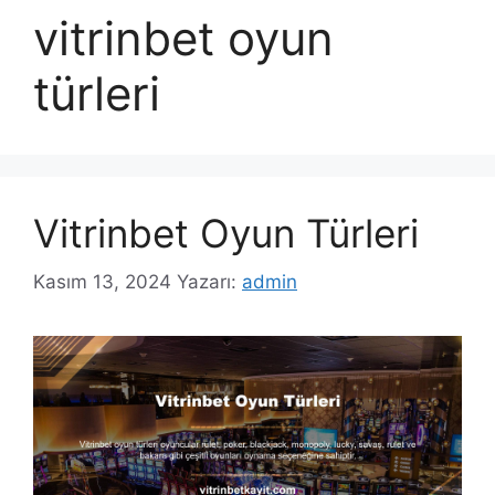
vitrinbet oyun
türleri
Vitrinbet Oyun Türleri
Kasım 13, 2024
Yazarı:
admin