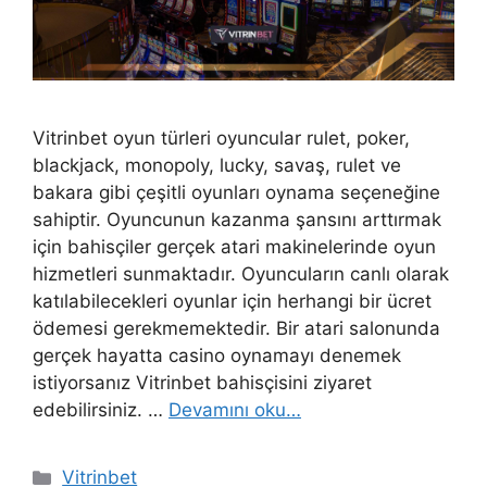
Vitrinbet oyun türleri oyuncular rulet, poker,
blackjack, monopoly, lucky, savaş, rulet ve
bakara gibi çeşitli oyunları oynama seçeneğine
sahiptir. Oyuncunun kazanma şansını arttırmak
için bahisçiler gerçek atari makinelerinde oyun
hizmetleri sunmaktadır. Oyuncuların canlı olarak
katılabilecekleri oyunlar için herhangi bir ücret
ödemesi gerekmemektedir. Bir atari salonunda
gerçek hayatta casino oynamayı denemek
istiyorsanız Vitrinbet bahisçisini ziyaret
edebilirsiniz. …
Devamını oku…
Kategoriler
Vitrinbet