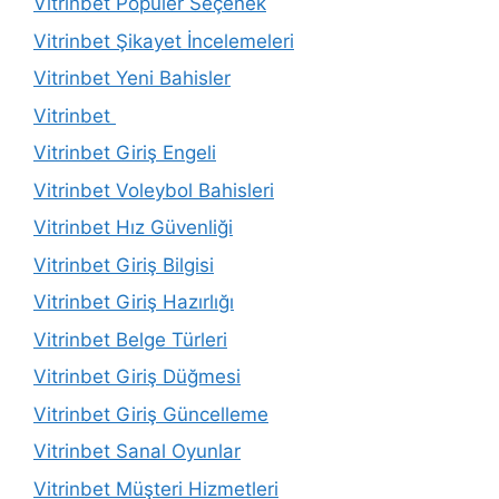
Vitrinbet Popüler Seçenek
Vitrinbet Şikayet İncelemeleri
Vitrinbet Yeni Bahisler
Vitrinbet
Vitrinbet Giriş Engeli
Vitrinbet Voleybol Bahisleri
Vitrinbet Hız Güvenliği
Vitrinbet Giriş Bilgisi
Vitrinbet Giriş Hazırlığı
Vitrinbet Belge Türleri
Vitrinbet Giriş Düğmesi
Vitrinbet Giriş Güncelleme
Vitrinbet Sanal Oyunlar
Vitrinbet Müşteri Hizmetleri