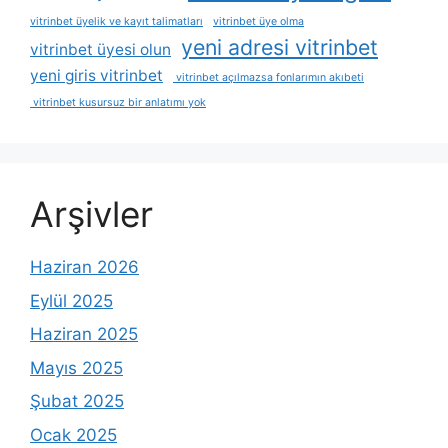
vitrinbet üyelik ve kayıt talimatları
vitrinbet üye olma
yeni adresi vitrinbet
vitrinbet üyesi olun
yeni giris vitrinbet
vitrinbet açılmazsa fonlarımın akıbeti
vitrinbet kusursuz bir anlatımı yok
Arşivler
Haziran 2026
Eylül 2025
Haziran 2025
Mayıs 2025
Şubat 2025
Ocak 2025